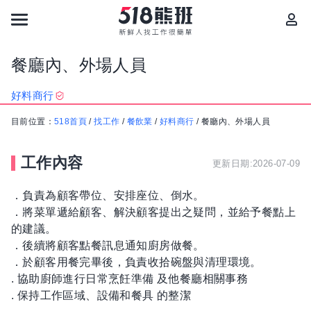
餐廳內、外場人員
好料商行
目前位置：
518首頁
/
找工作
/
餐飲業
/
好料商行
/
餐廳內、外場人員
工作內容
更新日期:2026-07-09
．負責為顧客帶位、安排座位、倒水。
．將菜單遞給顧客、解決顧客提出之疑問，並給予餐點上
的建議。
．後續將顧客點餐訊息通知廚房做餐。
．於顧客用餐完畢後，負責收拾碗盤與清理環境。
. 協助廚師進行日常烹飪準備 及他餐廳相關事務
. 保持工作區域、設備和餐具 的整潔