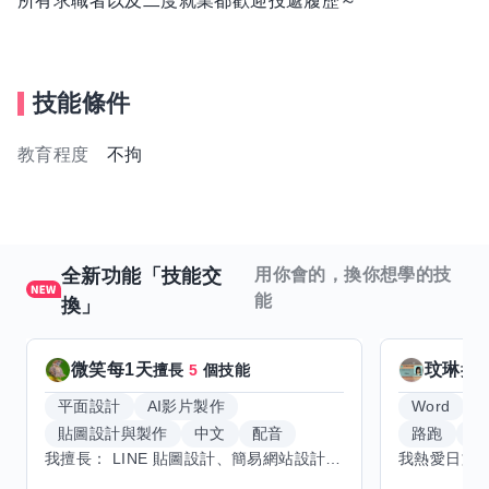
所有求職者以及二度就業都歡迎投遞履歷～
技能條件
教育程度
不拘
全新功能「技能交
用你會的，換你想學的技
能
換」
微笑每1天
玟琳
擅長
5
個技能
擅
平面設計
AI影片製作
Word
貼圖設計與製作
中文
配音
路跑
羽
我擅長： LINE 貼圖設計、簡易網站設計、影片剪輯、配音、AI 影片創作、音樂創作（原創歌曲／純音樂／配樂） 希望交換技能： ① 游泳（想學：自由式、蝶式） 已會基礎蛙式、仰式，但姿勢尚未標準，希望有人協助修正動作、提升效率。 ② 鋼琴（目前約巴哈初階程度） ③ 英文（程度約 B1～B2） 交換方式： 捷運可到處，部分技能可線上交換。