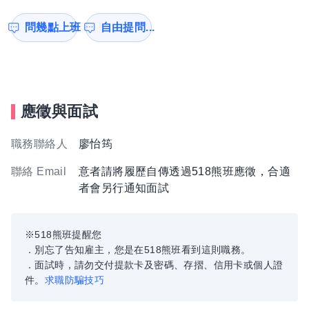
問幾點上班
自由提問...
應徵與面試
職務聯絡人
廖怡筠
聯絡 Email
意者請將履歷自傳透過518熊班應徵，合適
者會另行通知面試
※518熊班提醒您
．別忘了告知雇主，您是在518熊班看到這則職務。
．面試時，請勿交付提款卡及密碼、存摺、信用卡或個人證
件。
求職防騙技巧