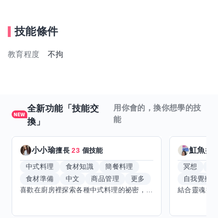
技能條件
教育程度
不拘
全新功能「技能交
用你會的，換你想學的技
能
換」
小小瑜
魟魚
擅長
23
個技能
擅
中式料理
食材知識
簡餐料理
冥想
能
食材準備
中文
商品管理
更多
自我覺察
喜歡在廚房裡探索各種中式料理的祕密，也對食材的挑選和搭配充滿熱情。平常生活裡，簡餐料理是我的拿手好戲，讓人輕鬆又滿足。最近開始對手繪、攝影和影片剪輯有濃厚興趣，想找伙伴一起學習交換技能，互相激盪創意！希望能和你一起開心成長，分享不只是技術，更是快樂和靈感的碰撞。