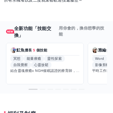
所有求職者以及二度就業都歡迎投遞履歷～
全新功能「技能交
用你會的，換你想學的技
能
換」
魟魚
雅綸
擅長
5
個技能
擅
冥想
能量療癒
靈性探索
Word
E
自我覺察
心靈放鬆
影像剪輯
結合靈魂療癒x NGH催眠認證的療育師，主要提供潛意識探索和靈魂導向的催眠療育。你會全程100%清醒跟我對話。