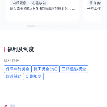
自我覺察
心靈放鬆
影像剪輯
結合靈魂療癒x NGH催眠認證的療育師，主要提供潛意識探索和靈魂導向的催眠療育。你會全程100%清醒跟我對話。
福利及制度
福利特色
保障年終獎金
員工獎金分紅
三節禮品/獎金
旅遊補助
定期加薪