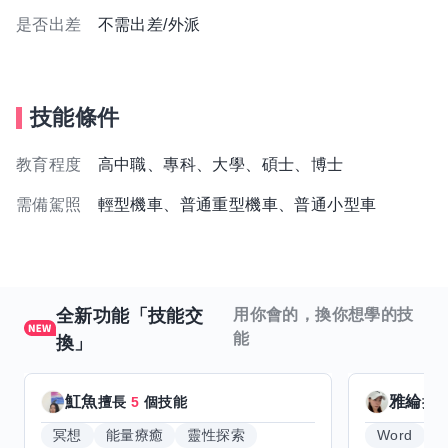
是否出差
不需出差/外派
技能條件
教育程度
高中職、專科、大學、碩士、博士
需備駕照
輕型機車、普通重型機車、普通小型車
全新功能「技能交
用你會的，換你想學的技
能
換」
魟魚
雅綸
擅長
5
個技能
擅
冥想
能量療癒
靈性探索
Word
E