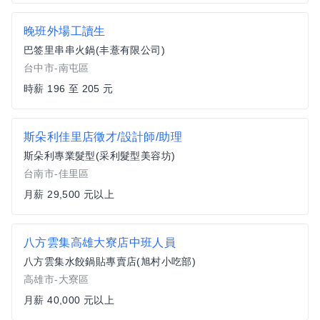
晚班外場工讀生
巴签里串串火鍋(丰薏有限公司)
台中市-南屯區
時薪 196 至 205 元
斯朵利佳里店徵才/設計師/助理
斯朵利專業髮型(采利髮型美容坊)
台南市-佳里區
月薪 29,500 元以上
八方雲集高雄大寮店中班人員
八方雲集水餃鍋貼專賣店(旭村小吃部)
高雄市-大寮區
月薪 40,000 元以上