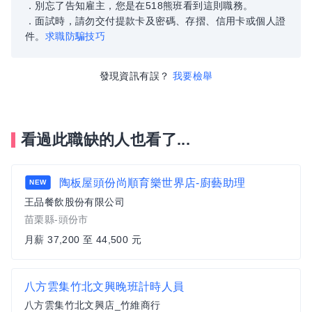
．別忘了告知雇主，您是在518熊班看到這則職務。
．面試時，請勿交付提款卡及密碼、存摺、信用卡或個人證
件。
求職防騙技巧
發現資訊有誤？
我要檢舉
看過此職缺的人也看了...
陶板屋頭份尚順育樂世界店-廚藝助理
NEW
王品餐飲股份有限公司
苗栗縣-頭份市
月薪 37,200 至 44,500 元
八方雲集竹北文興晚班計時人員
八方雲集竹北文興店_竹維商行