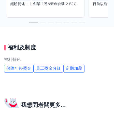
經驗簡述： 1.創業主導&新創合夥 2.B2C產品開發運營一條龍 3.AI應用開發與量化研究新創 標籤話題都可以聊，開放交流 找尋共同創業機會，亦歡迎新創收編
福利及制度
福利特色
保障年終獎金
員工獎金分紅
定期加薪
我想問老闆更多...