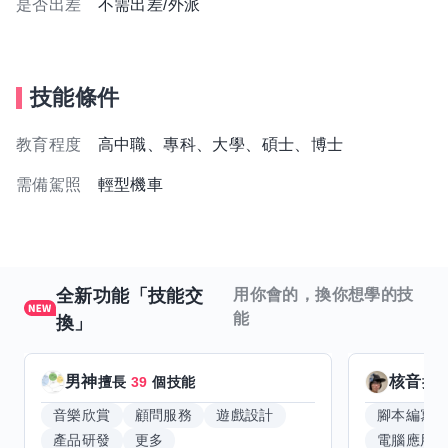
是否出差
不需出差/外派
技能條件
教育程度
高中職、專科、大學、碩士、博士
需備駕照
輕型機車
全新功能「技能交
用你會的，換你想學的技
能
換」
男神
核音
擅長
39
個技能
擅
音樂欣賞
顧問服務
遊戲設計
腳本編寫
產品研發
更多
電腦應用