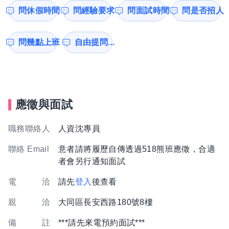
問休假時間
問經驗要求
問面試時間
問是否招人
問幾點上班
自由提問...
應徵與面試
職務聯絡人
人資沈專員
聯絡 Email
意者請將履歷自傳透過518熊班應徵，合適
者會另行通知面試
電 洽
請先
登入
後查看
親 洽
大同區長安西路180號8樓
備 註
***請先來電預約面試***