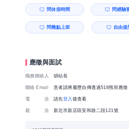
問休假時間
問經驗
問幾點上班
自由提問
應徵與面試
職務聯絡人
胡站長
聯絡 Email
意者請將履歷自傳透過518熊班應
電 洽
請先
登入
後查看
親 洽
新北市新店區安和路二段121號