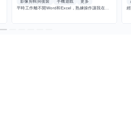
影像剪輯與後製
手機遊戲
更多
平時工作離不開Word和Excel，熟練操作讓我在文件整理和數據處理上都得心應手，還能用倉頡輸入法快速打字。近期想挑戰英文學習，希望能透過交換技能一起進步！如果你英文流利，需要中文或電腦技巧輔助，歡迎找我搭檔，咱們一起歡樂學習，互相激勵，成為彼此的學習小夥伴！