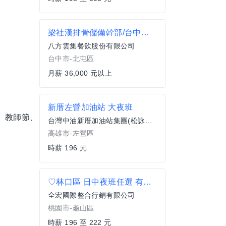
梁社漢排骨儲備幹部/台中興安店
八方雲集餐飲股份有限公司
台中市-北屯區
月薪 36,000 元以上
新厝左營加油站 大夜班
節、教師節、
台灣中油新厝加油站集團(松詠有限公司)
高雄市-左營區
時薪 196 元
♡林口區 日中夜班任選 有兼職班 包裹物流分類 週休六日
全宏國際整合行銷有限公司
桃園市-龜山區
時薪 196 至 222 元