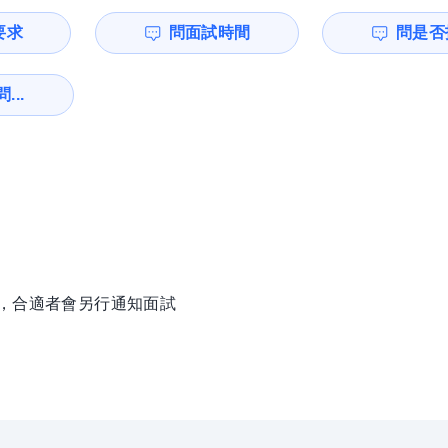
要求
問面試時間
問是否
...
徵，合適者會另行通知面試