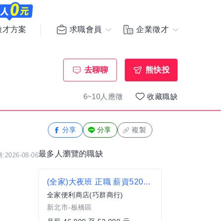
求職會員
企業徵才
徵才方案
去聊聊
熊快投
6~10人應徵
收藏職缺
分享
分享
複製
最多人瀏覽的職缺
2026-08-06
(全家)大夜班 正職 薪資52000元 板橋區 樹林區 新莊 便利商店 超商 非7-11 非統一 新埔捷運站 民生路
全家便利商店(巧群商行)
新北市-板橋區