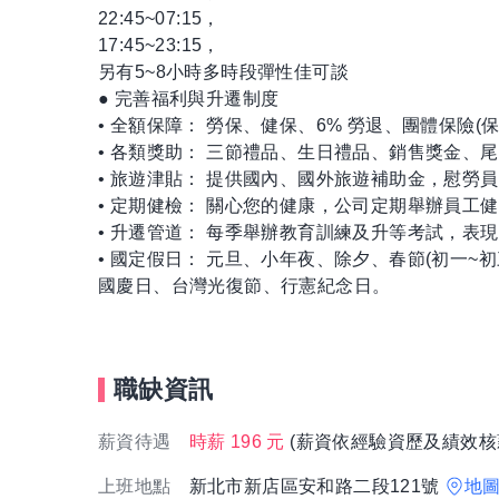
22:45~07:15，
17:45~23:15，
另有5~8小時多時段彈性佳可談
● 完善福利與升遷制度
• 全額保障： 勞保、健保、6% 勞退、團體保險(
• 各類獎助： 三節禮品、生日禮品、銷售獎金、尾
• 旅遊津貼： 提供國內、國外旅遊補助金，慰勞
• 定期健檢： 關心您的健康，公司定期舉辦員工
• 升遷管道： 每季舉辦教育訓練及升等考試，表
• 國定假日： 元旦、小年夜、除夕、春節(初一~
國慶日、台灣光復節、行憲紀念日。
職缺資訊
薪資待遇
時薪 196 元
(薪資依經驗資歷及績效核
上班地點
新北市新店區安和路二段121號
地