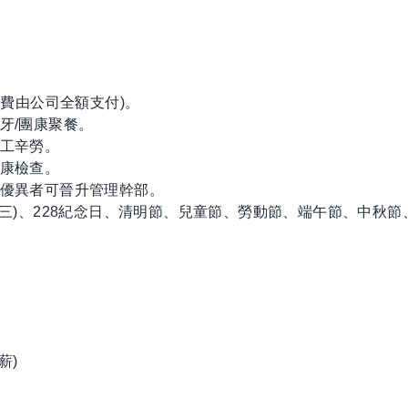
保費由公司全額支付)。
牙/團康聚餐。
員工辛勞。
健康檢查。
現優異者可晉升管理幹部。
初三)、228紀念日、清明節、兒童節、勞動節、端午節、中秋
薪)
圖