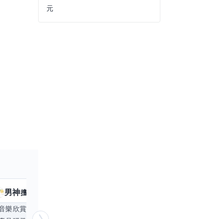
元
男神
核音
擅長
39
個技能
擅
音樂欣賞
顧問服務
遊戲設計
腳本編寫