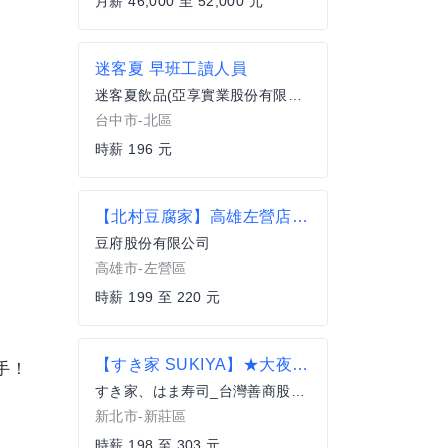
月薪 46,000 至 52,000 元
迷客夏 早班工讀人員
迷客夏飲品(亞享實業股份有限公司)
台中市-北區
時薪 196 元
【北村豆腐家】高雄左營店-內場計時
豆府股份有限公司
高雄市-左營區
時薪 199 至 220 元
【すき家 SUKIYA】★大夜班時薪258元起(含全勤加津貼)★鴻金寶店
手！
すき家、はま寿司_台灣善商股份有限公司
新北市-新莊區
時薪 198 至 303 元