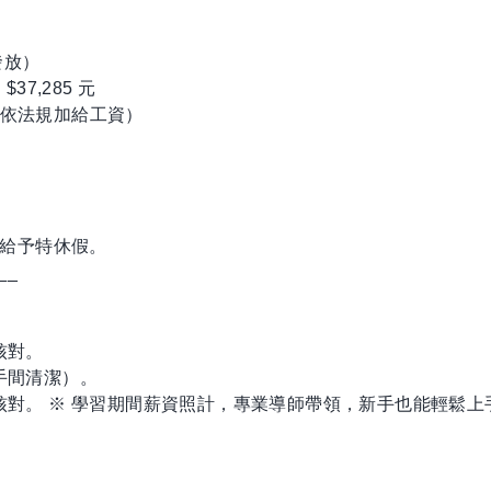
發放）
37,285 元
（依法規加給工資）
及給予特休假。
__
核對。
手間清潔）。
金核對。 ※ 學習期間薪資照計，專業導師帶領，新手也能輕鬆上