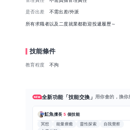
管理責任
不需負擔管理責任
是否出差
不需出差/外派
所有求職者以及二度就業都歡迎投遞履歷～
技能條件
教育程度
不拘
全新功能「技能交換」
用你會的，換你
魟魚
擅長
5
個技能
冥想
能量療癒
靈性探索
自我覺察