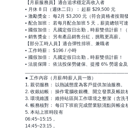
【月薪服務員】適合追求穩定高收入者
• 月休 8 日（週休二日）： 起薪 $29,500 元
• 激勵獎金： 每2月 $3,200 元（符合資格者按期
• 配合加班： 若每月配合加班 5 天，薪資總領可達 $
• 國假加倍： 凡國定假日出勤，時薪雙倍計薪！
• 銷售獎金： 另有產品銷售分紅，挑戰更高薪。
【部分工時人員】適合彈性排班、兼職者
• 工作時薪： $196 / 小時
• 國假加倍： 凡國定假日出勤，時薪雙倍計薪！
• 法規保障： 依法投保勞健保、提撥 6% 勞退金
______________________________________
● 工作內容（月薪/時薪人員一致）
1. 親切服務： 以熱誠態度為客戶提供加油服務。
2. 收銀結帳： 操作電腦收銀機、開立發票及帳款
3. 環境維護： 維持站區與工作環境之整潔（含洗
4. 帳務核對： 每日下班前完成營業額清點與帳
5. 本站上班時段有
06:45~15:15，
14:45~23:15，