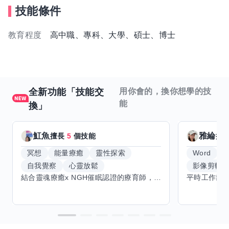
技能條件
教育程度
高中職、專科、大學、碩士、博士
全新功能「技能交
用你會的，換你想學的技
能
換」
魟魚
雅綸
擅長
5
個技能
擅
冥想
能量療癒
靈性探索
Word
E
自我覺察
心靈放鬆
影像剪輯
結合靈魂療癒x NGH催眠認證的療育師，主要提供潛意識探索和靈魂導向的催眠療育。你會全程100%清醒跟我對話。