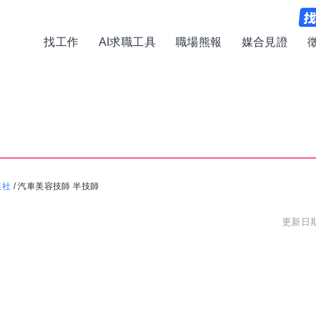
找工作
AI求職工具
職場熊報
媒合見證
業社
/
汽車美容技師 半技師
更新日期: