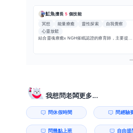
魟魚
擅長
5
個技能
冥想
能量療癒
靈性探索
自我覺察
心靈放鬆
結合靈魂療癒x NGH催眠認證的療育師，主要提供潛意識探索和靈魂導向的催眠療育。你會全程100%清醒跟我對話。
我想問老闆更多...
問休假時間
問經驗
問幾點上班
自由提問