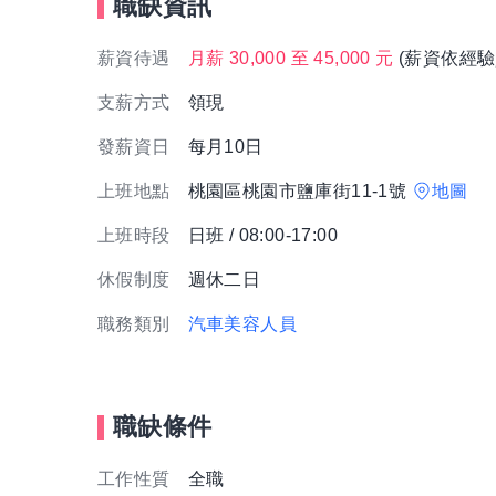
職缺資訊
薪資待遇
月薪 30,000 至 45,000 元
(薪資依經驗
支薪方式
領現
發薪資日
每月10日
上班地點
桃園區桃園市鹽庫街11-1號
地圖
上班時段
日班 / 08:00-17:00
休假制度
週休二日
職務類別
汽車美容人員
職缺條件
工作性質
全職