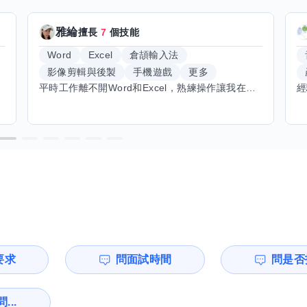
雅綸
擅長
7
個技能
Word
Excel
倉頡輸入法
影像剪輯與後製
手機遊戲
更多
平時工作離不開Word和Excel，熟練操作讓我在文件整理和數據處理上都得心應手，還能用倉頡輸入法快速打字。近期想挑戰英文學習，希望能透過交換技能一起進步！如果你英文流利，需要中文或電腦技巧輔助，歡迎找我搭檔，咱們一起歡樂學習，互相激勵，成為彼此的學習小夥伴！
要求
問面試時間
問是否
...