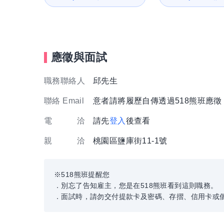
應徵與面試
職務聯絡人
邱先生
聯絡 Email
意者請將履歷自傳透過518熊班應
電 洽
請先
登入
後查看
親 洽
桃園區鹽庫街11-1號
※518熊班提醒您
．別忘了告知雇主，您是在518熊班看到這則職務。
．面試時，請勿交付提款卡及密碼、存摺、信用卡或