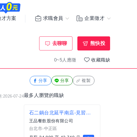
求職會員
企業徵才
徵才方案
去聊聊
熊快投
0~5人應徵
收藏職缺
分享
分享
複製
最多人瀏覽的職缺
2026-07-24
石二鍋台北延平南店-見習襄理
王品餐飲股份有限公司
台北市-中正區