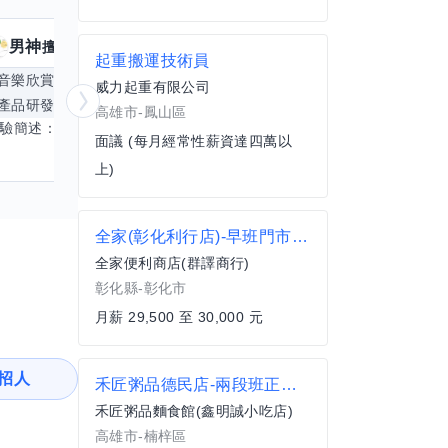
男神
核音
擅長
39
個技能
擅
起重搬運技術員
音樂欣賞
顧問服務
遊戲設計
腳本編寫
威力起重有限公司
產品研發
跨部門協作
更多
電腦應用相
高雄市-鳳山區
經驗簡述： 1.創業主導&新創合夥 2.B2C產品開發運營一條龍 3.AI應用開發與量化研究新創 標籤話題都可以聊，開放交流 找尋共同創業機會，亦歡迎新創收編
面議 (每月經常性薪資達四萬以
上)
全家(彰化利行店)-早班門市人員
全家便利商店(群譯商行)
彰化縣-彰化市
月薪 29,500 至 30,000 元
招人
禾匠粥品德民店-兩段班正職人員
禾匠粥品麵食館(鑫明誠小吃店)
高雄市-楠梓區