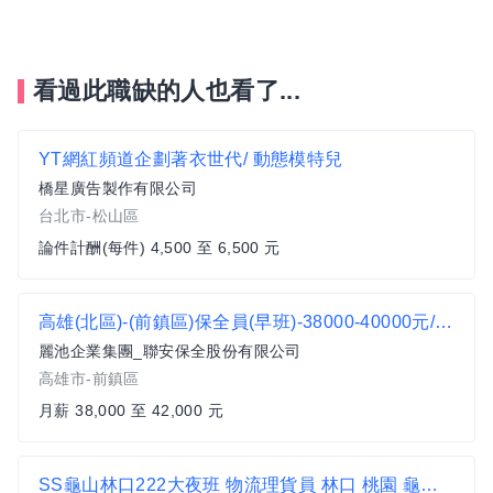
看過此職缺的人也看了...
YT網紅頻道企劃著衣世代/ 動態模特兒
橋星廣告製作有限公司
台北市-松山區
論件計酬(每件) 4,500 至 6,500 元
高雄(北區)-(前鎮區)保全員(早班)-38000-40000元/作4休2-賴部長
麗池企業集團_聯安保全股份有限公司
高雄市-前鎮區
月薪 38,000 至 42,000 元
SS龜山林口222大夜班 物流理貨員 林口 桃園 龜山頂湖路