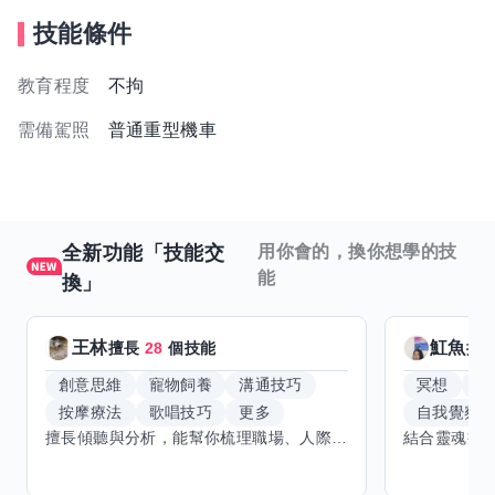
技能條件
教育程度
不拘
需備駕照
普通重型機車
全新功能「技能交
用你會的，換你想學的技
能
換」
王林
魟魚
擅長
28
個技能
擅
創意思維
寵物飼養
溝通技巧
冥想
能
按摩療法
歌唱技巧
更多
自我覺察
擅長傾聽與分析，能幫你梳理職場、人際或生活上卡住的問題，提供心理學角度的觀察與實際可行的解法，不打高空、不講廢話。適合想找人聊聊、整理思緒、或需要第三方客觀建議的朋友。 線上或實體都可以，時間彈性，可單次聊聊也可以多次交流。想學的技能還在開放中，歡迎提你擅長的東西，看能不能互相交換到對的人。