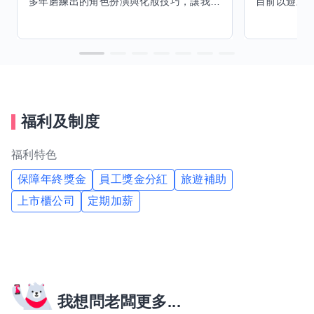
多年磨練出的角色扮演與化妝技巧，讓我能洞察細節，完美呈現不同風格。希望能與擅長Excel、Word及辦公軟體的你交換技能，讓我提升辦公效率，也願分享我的專業與心得，共同成長。期待有志者一同交流，攜手突破自我界限，創造更多可能。
福利及制度
福利特色
保障年終獎金
員工獎金分紅
旅遊補助
上市櫃公司
定期加薪
我想問老闆更多...