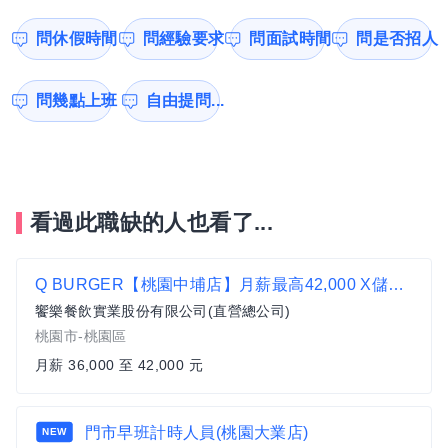
問休假時間
問經驗要求
問面試時間
問是否招人
問幾點上班
自由提問...
看過此職缺的人也看了...
Q BURGER【桃園中埔店】月薪最高42,000 X儲備幹部一頭班X 歡迎轉職、新鮮人加入
饗樂餐飲實業股份有限公司(直營總公司)
桃園市-桃園區
月薪 36,000 至 42,000 元
門市早班計時人員(桃園大業店)
NEW