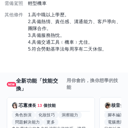
需備駕照
輕型機車
其他條件
1.高中職以上學歷。
2.具備熱情、責任感、溝通能力、客戶導向、
團隊合作。
3.具備服務熱忱。
4.具備交通工具﹝機車﹞尤佳。
5.符合勞動基準法每周享有二天休假。
全新功能「技能交
用你會的，換你想學的技
能
換」
芯蕙
核音
擅長
13
個技能
擅
角色扮演
化妝技巧
洞察能力
腳本編寫
問題解決能力
更多
電腦應用