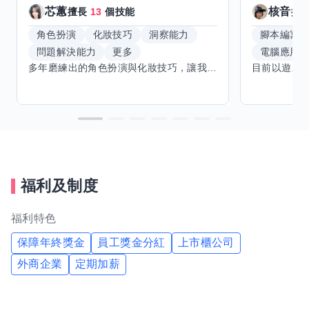
芯蕙
核音
擅長
13
個技能
擅
角色扮演
化妝技巧
洞察能力
腳本編寫
問題解決能力
更多
電腦應用
多年磨練出的角色扮演與化妝技巧，讓我能洞察細節，完美呈現不同風格。希望能與擅長Excel、Word及辦公軟體的你交換技能，讓我提升辦公效率，也願分享我的專業與心得，共同成長。期待有志者一同交流，攜手突破自我界限，創造更多可能。
福利及制度
福利特色
保障年終獎金
員工獎金分紅
上市櫃公司
外商企業
定期加薪