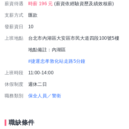
薪資待遇
時薪 196 元
(薪資依經驗資歷及績效核薪)
支薪方式
匯款
發薪資日
10
上班地點
台北市內湖區大安區市民大道四段100號5樓
地點備註：內湖區
#捷運忠孝敦化站走路5分鐘
上班時段
11:00-14:00
休假制度
週休二日
職務類別
保全人員／警衛
職缺條件