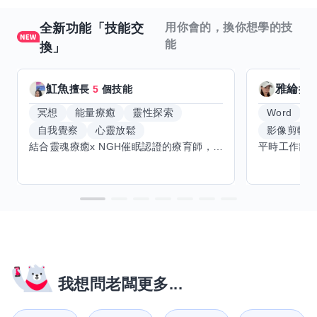
全新功能「技能交
用你會的，換你想學的技
能
換」
魟魚
雅綸
擅長
5
個技能
擅
冥想
能量療癒
靈性探索
Word
E
自我覺察
心靈放鬆
影像剪輯
結合靈魂療癒x NGH催眠認證的療育師，主要提供潛意識探索和靈魂導向的催眠療育。你會全程100%清醒跟我對話。
我想問老闆更多...