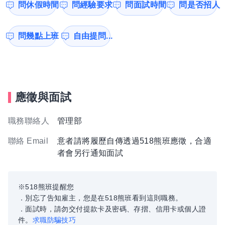
問休假時間
問經驗要求
問面試時間
問是否招人
問幾點上班
自由提問...
應徵與面試
職務聯絡人
管理部
聯絡 Email
意者請將履歷自傳透過518熊班應徵，合適
者會另行通知面試
※518熊班提醒您
．別忘了告知雇主，您是在518熊班看到這則職務。
．面試時，請勿交付提款卡及密碼、存摺、信用卡或個人證
件。
求職防騙技巧