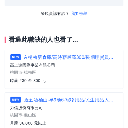
發現資訊有誤？
我要檢舉
看過此職缺的人也看了...
A 楊梅新倉庫/高時薪最高300/長期理貨員招募/可日領/週領
NEW
高上達國際事業有限公司
桃園市-楊梅區
時薪 230 至 300 元
近五酒桶山-早9晚6-寵物用品/民生用品入貨整理B1
NEW
力信股份有限公司
桃園市-龜山區
月薪 36,000 元以上