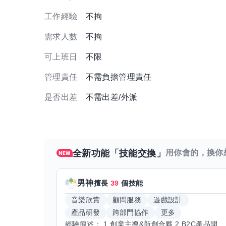
工作經驗
不拘
需求人數
不拘
可上班日
不限
管理責任
不需負擔管理責任
是否出差
不需出差/外派
全新功能「技能交換」
用你會的，換你
男神
擅長
39
個技能
音樂欣賞
顧問服務
遊戲設計
產品研發
跨部門協作
更多
經驗簡述： 1.創業主導&新創合夥 2.B2C產品開發運營一條龍 3.AI應用開發與量化研究新創 標籤話題都可以聊，開放交流 找尋共同創業機會，亦歡迎新創收編