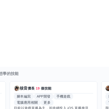
想學的技能
核音
擅長
19
個技能
腳本編寫
APP開發
手機遊戲
電腦應用相關
更多
目前以遊戲直播為主，並持續投入 iOS 直播推流應用開發。對直播技術、影音串流、AI 應用、內容創作與產品設計有濃厚興趣，平時透過實作累積開發經驗，也持續學習 Godot 遊戲開發、影音剪輯、音樂創作與編曲等相關技術。 希望透過技能交換認識不同背景的夥伴，一起交流開發經驗、Side Project、AI 工作流程、內容創作與職涯發展。如果你也對程式開發、直播技術、設計、美術、Cosplay、造型、化妝、攝影、影音製作、音樂創作等領域有興趣，都很歡迎交流，彼此分享經驗、互相學習，一起成長。