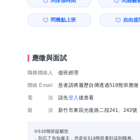
問休假時間
問經驗
問幾點上班
自由提問
應徵與面試
職務聯絡人
值班經理
聯絡 Email
意者請將履歷自傳透過518熊班應
電 洽
請先
登入
後查看
親 洽
新竹市東區光復路二段241、243號
※518熊班提醒您
．別忘了告知雇主，您是在518熊班看到這則職務。