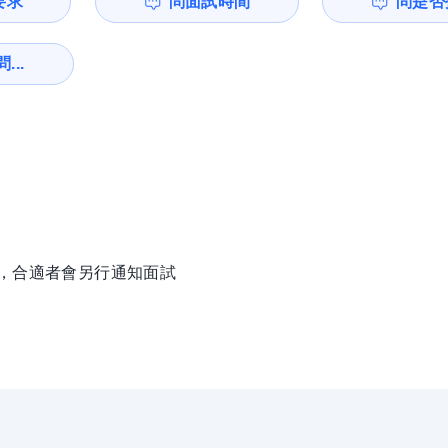
要求
問面試時間
問是否
...
徵，合適者會另行通知面試