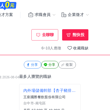
求職會員
企業徵才
徵才方案
去聊聊
熊快投
6~10人應徵
收藏職缺
分享
分享
複製
最多人瀏覽的職缺
2026-08-04
內外場儲備幹部【杏子豬排-台中文心家樂福店】月薪37000-43000#另有門市達標獎金 無經驗可
王座國際餐飲股份有限公司
台中市-南屯區