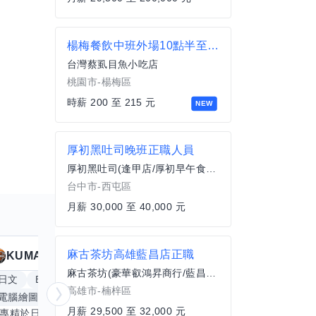
楊梅餐飲中班外場10點半至14點半
台灣蔡虱目魚小吃店
桃園市-楊梅區
時薪 200 至 215 元
NEW
厚初黑吐司晚班正職人員
厚初黑吐司(逢甲店/厚初早午食館)
台中市-西屯區
月薪 30,000 至 40,000 元
麻古茶坊高雄藍昌店正職
KUMA
Anitta
擅長
19
個技能
麻古茶坊(豪華叡鴻昇商行/藍昌店)
日文
Excel
Word
PowerPoint
英文
手
高雄市-楠梓區
電腦繪圖
手繪
影像剪輯與後製
更多
月薪 29,500 至 32,000 元
我專精於日文語言及文書處理軟體，尤其擅長Excel與Word的高效運用，具備穩健的專業技能。近期希望拓展英文溝通能力，進而深入遊戲設計與動畫製作領域。期盼透過技能交流，共同成長，彼此激盪出創新思維，提升專業價值。若您在相關領域有心得，樂於互惠分享，誠摯邀請一同探索更多可能。