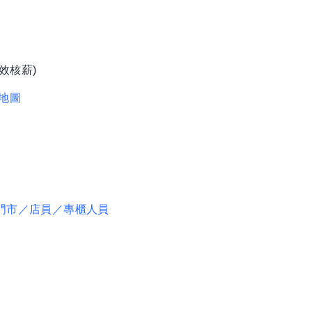
效核薪)
地圖
門市／店員／專櫃人員