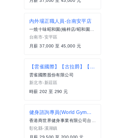
月薪 37,000 至 43,000 元
內外場正職人員-台南安平店
一燒十味昭和園(楠梓店/昭和園楠梓餐飲店)
台南市-安平區
月薪 37,000 至 45,000 元
【雲雀國際】【古拉爵】【涮乃葉】- 台北央廚 (計時)採購助理人員
雲雀國際股份有限公司
新北市-新莊區
時薪 202 至 290 元
健身諮詢專員(World Gym彰化溪湖店)
香港商世界健身事業有限公司台灣分公司
彰化縣-溪湖鎮
月薪 29,500 至 200,000 元