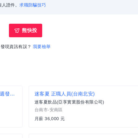
個人證件。
求職防騙技巧
熊快投
發現資訊有誤？
我要檢舉
Q BURGER【南港區 儲備店經理】一頭班 x 雙週發薪 x 過年連休5天
迷客夏 正職人員(台南北安)
迷客夏飲品(亞享實業股份有限公司)
台南市-安南區
月薪 36,000 元