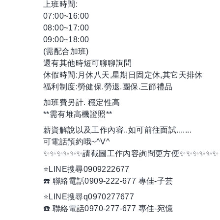
上班時間:
07:00~16:00
08:00~17:00
09:00~18:00
(需配合加班)
還有其他時短可聊聊詢問
休假時間:月休八天,星期日固定休,其它天排休
福利制度:勞健保.勞退.團保.三節禮品
加班費另計. 穩定性高
**需有堆高機證照**
薪資解說以及工作內容..如可前往面試.......
可電話預約哦~^V^
✨✨✨✨✨✨請截圖工作內容詢問更方便✨✨✨✨✨✨
⭐️LINE搜尋0909222677
☎️ 聯絡電話0909-222-677 專佳-子芸
⭐️LINE搜尋q0970277677
☎️ 聯絡電話0970-277-677 專佳-宛憶