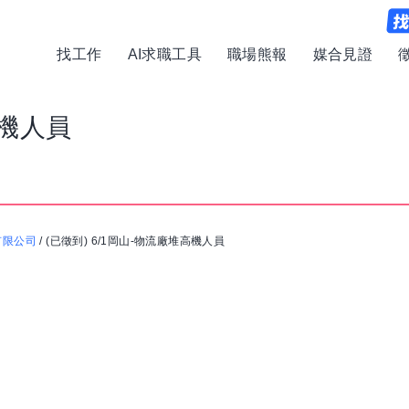
找工作
AI求職工具
職場熊報
媒合見證
高機人員
有限公司
/
(已徵到) 6/1岡山-物流廠堆高機人員