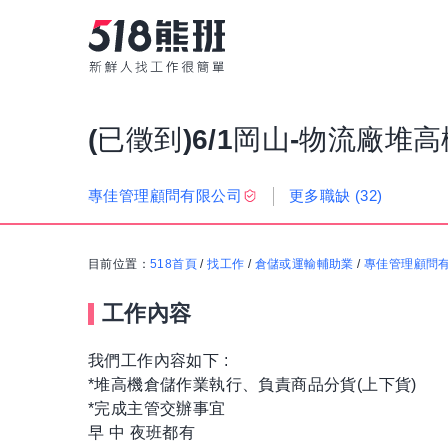
(已徵到)6/1岡山-物流廠堆
更多職缺
(32)
專佳管理顧問有限公司
目前位置：
518首頁
/
找工作
/
倉儲或運輸輔助業
/
專佳管理顧問
工作內容
我們工作內容如下 :
*堆高機倉儲作業執行、負責商品分貨(上下貨)
*完成主管交辦事宜
早 中 夜班都有