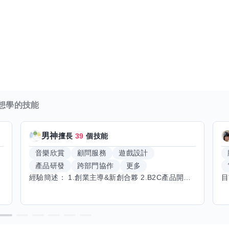
想學的技能
男神
擅長
39
個技能
音樂欣賞
顧問服務
遊戲設計
產品研發
跨部門協作
更多
經驗簡述： 1.創業主導&新創合夥 2.B2C產品開發運營一條龍 3.AI應用開發與量化研究新創 標籤話題都可以聊，開放交流 找尋共同創業機會，亦歡迎新創收編