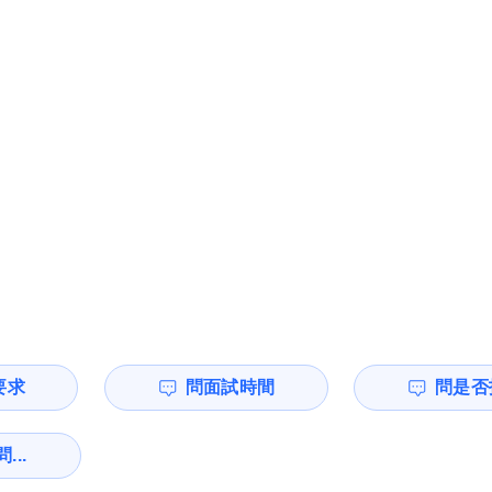
要求
問面試時間
問是否
...