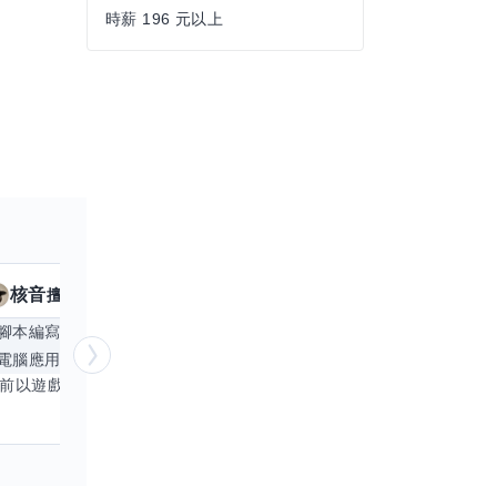
時薪 196 元以上
核音
KUMA
擅長
19
個技能
腳本編寫
APP開發
手機遊戲
日文
Exc
電腦應用相關
更多
電腦繪圖
目前以遊戲直播為主，並持續投入 iOS 直播推流應用開發。對直播技術、影音串流、AI 應用、內容創作與產品設計有濃厚興趣，平時透過實作累積開發經驗，也持續學習 Godot 遊戲開發、影音剪輯、音樂創作與編曲等相關技術。 希望透過技能交換認識不同背景的夥伴，一起交流開發經驗、Side Project、AI 工作流程、內容創作與職涯發展。如果你也對程式開發、直播技術、設計、美術、Cosplay、造型、化妝、攝影、影音製作、音樂創作等領域有興趣，都很歡迎交流，彼此分享經驗、互相學習，一起成長。