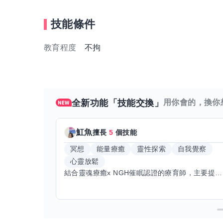
技能條件
教育程度
不拘
全新功能「技能交換」
用你會的，換你
魟魚
擅長
5
個技能
冥想
能量療癒
靈性探索
自我覺察
心靈放鬆
結合靈魂療癒x NGH催眠認證的療育師，主要提供潛意識探索和靈魂導向的催眠療育。你會全程100%清醒跟我對話。