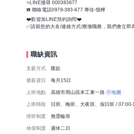
⭐️LINE搜尋 000383677
☎️ 聯絡電話0979-383-677 專佳-憶樺
❤️歡迎加LINE預約詢問❤️
✅請留您的大名/連絡方式/應徵職務，我們會立即
職缺資訊
支薪方式
匯款
發薪資日
每月15日
上班地點
高雄市岡山區本工東一路
地圖
上班時段
日班、晚班、大夜班、假日班 / 07:00-1
排班制度
無需輪班
休假制度
週休二日