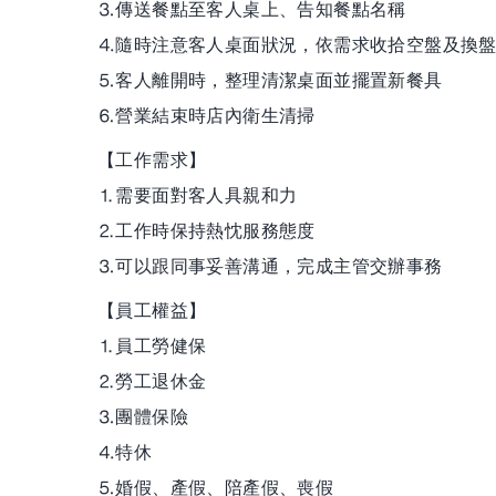
⒊傳送餐點至客人桌上、告知餐點名稱
⒋隨時注意客人桌面狀況，依需求收拾空盤及換
⒌客人離開時，整理清潔桌面並擺置新餐具
⒍營業結束時店內衛生清掃
【工作需求】
⒈需要面對客人具親和力
⒉工作時保持熱忱服務態度
⒊可以跟同事妥善溝通，完成主管交辦事務
【員工權益】
⒈員工勞健保
⒉勞工退休金
⒊團體保險
⒋特休
⒌婚假、產假、陪產假、喪假