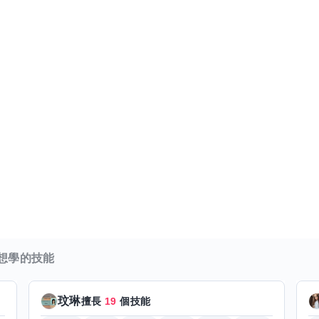
想學的技能
玟琳
擅長
19
個技能