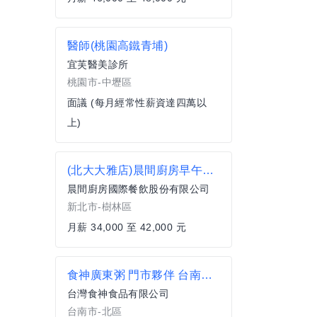
醫師(桃園高鐵青埔)
宜芙醫美診所
桃園市-中壢區
面議 (每月經常性薪資達四萬以
上)
(北大大雅店)晨間廚房早午餐正職人員/儲備店長
晨間廚房國際餐飲股份有限公司
新北市-樹林區
月薪 34,000 至 42,000 元
食神廣東粥 門市夥伴 台南勝利店【週休六日】
台灣食神食品有限公司
台南市-北區