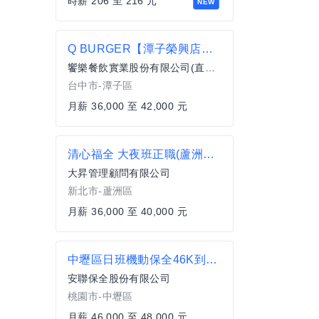
時薪 206 至 216 元
NEW
Q BURGER【潭子榮興店】月薪最高42,000 X儲備幹部一頭班X 歡迎轉職、新鮮人加入
饗樂餐飲實業股份有限公司(直營總公司)
台中市-潭子區
月薪 36,000 至 42,000 元
清心福全 大夜班正職(蘆洲中華店)飲料店
大昇管理顧問有限公司
新北市-蘆洲區
月薪 36,000 至 40,000 元
中壢區日班機動保全46K到48K
安聯保全股份有限公司
桃園市-中壢區
月薪 46,000 至 48,000 元