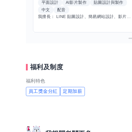
平面設計
AI影片製作
貼圖設計與製作
中文
配音
我擅長： LINE 貼圖設計、簡易網站設計、影片剪輯、配音、AI 影片創作、音樂創作（原創歌曲／純音樂／配樂） 希望交換技能： ① 游泳（想學：自由式、蝶式） 已會基礎蛙式、仰式，但姿勢尚未標準，希望有人協助修正動作、提升效率。 ② 鋼琴（目前約巴哈初階程度） ③ 英文（程度約 B1～B2） 交換方式： 捷運可到處，部分技能可線上交換。
福利及制度
福利特色
員工獎金分紅
定期加薪