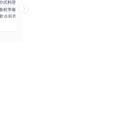
中式料理
食材知識
簡餐料理
冥想
能
食材準備
中文
商品管理
桌遊
更多
心靈放鬆
喜歡在廚房裡探索各種中式料理的祕密，也對食材的挑選和搭配充滿熱情。平常生活裡，簡餐料理是我的拿手好戲，讓人輕鬆又滿足。最近開始對手繪、攝影和影片剪輯有濃厚興趣，想找伙伴一起學習交換技能，互相激盪創意！希望能和你一起開心成長，分享不只是技術，更是快樂和靈感的碰撞。