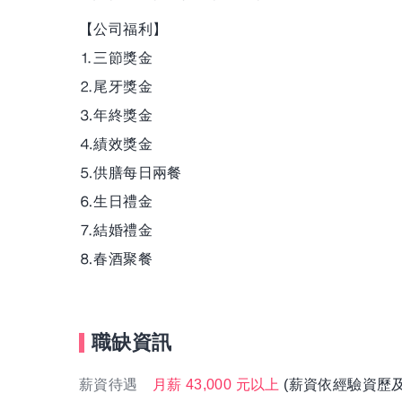
【公司福利】
⒈三節獎金
⒉尾牙獎金
⒊年終獎金
⒋績效獎金
⒌供膳每日兩餐
⒍生日禮金
⒎結婚禮金
⒏春酒聚餐
職缺資訊
薪資待遇
月薪 43,000 元以上
(薪資依經驗資歷