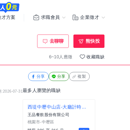
求職會員
企業徵才
徵才方案
去聊聊
熊快投
6~10人應徵
收藏職缺
分享
分享
複製
最多人瀏覽的職缺
2026-07-31
西堤中壢中山店-大廳計時人員
王品餐飲股份有限公司
桃園市-中壢區