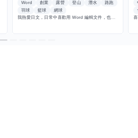
Word
創業
露營
登山
潛水
路跑
羽球
籃球
網球
我熱愛日文，日常中喜歡用 Word 編輯文件，也對創業有不少想法。希望能找到願意和我交換技能的朋友，我願意分享日文和辦公軟體技巧，期待學習手繪和烏克麗麗，感受不同的藝術魅力。年長帶來沉澱與耐心，願與你互相成長，一同探索新領域的喜悅。