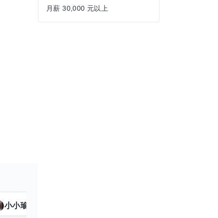
月薪 30,000 元以上
小小瑜
魟魚
擅長
23
個技能
擅