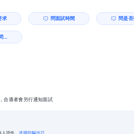
要求
問面試時間
問是否
...
徵，合適者會另行通知面試
個人證件。
求職防騙技巧