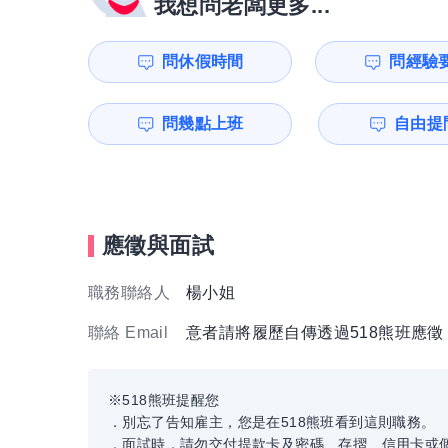
我想問老闆更多...
問休假時間
問經驗
問幾點上班
自由提問
應徵與面試
職務聯絡人
楊小姐
聯絡 Email
意者請將履歷自傳透過518熊班應
※518熊班提醒您
．別忘了告知雇主，您是在518熊班看到這則職務。
．面試時，請勿交付提款卡及密碼、存摺、信用卡或