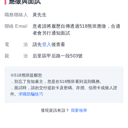
應徵與面試
職務聯絡人
黃先生
聯絡 Email
意者請將履歷自傳透過518熊班應徵，合適
者會另行通知面試
電 洽
請先
登入
後查看
親 洽
后里區甲后路一段503號
※518熊班提醒您
．別忘了告知雇主，您是在518熊班看到這則職務。
．面試時，請勿交付提款卡及密碼、存摺、信用卡或個人證
件。
求職防騙技巧
發現資訊有誤？
我要檢舉