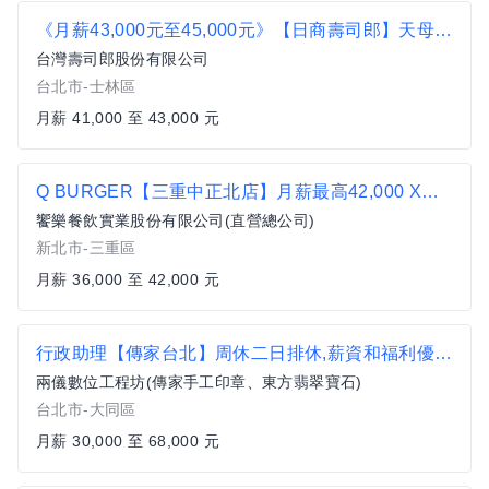
《月薪43,000元至45,000元》【日商壽司郎】天母高島屋店-正職人員★歡迎二度就業、無經驗者★
台灣壽司郎股份有限公司
台北市-士林區
月薪 41,000 至 43,000 元
Q BURGER【三重中正北店】月薪最高42,000 X儲備幹部一頭班X 歡迎轉職、新鮮人加入
饗樂餐飲實業股份有限公司(直營總公司)
新北市-三重區
月薪 36,000 至 42,000 元
行政助理【傳家台北】周休二日排休,薪資和福利優於行情,同仁分紅,年終,團體績效,激勵獎金,三節獎金,無經驗可
兩儀數位工程坊(傳家手工印章、東方翡翠寶石)
台北市-大同區
月薪 30,000 至 68,000 元