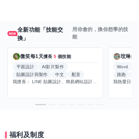
全新功能「技能交
用你會的，換你想學的技
能
換」
微笑每1天
玟琳
擅長
5
個技能
擅
平面設計
AI影片製作
Word
貼圖設計與製作
中文
配音
路跑
羽
我擅長： LINE 貼圖設計、簡易網站設計、影片剪輯、配音、AI 影片創作、音樂創作（原創歌曲／純音樂／配樂） 希望交換技能： ① 游泳（想學：自由式、蝶式） 已會基礎蛙式、仰式，但姿勢尚未標準，希望有人協助修正動作、提升效率。 ② 鋼琴（目前約巴哈初階程度） ③ 英文（程度約 B1～B2） 交換方式： 捷運可到處，部分技能可線上交換。
福利及制度