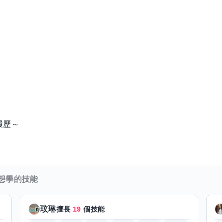
履歷～
想學的技能
玟琳
擅長
19
個技能