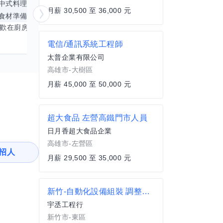
中式料理
食材知識
簡餐料理
冥想
能
月薪 30,500 至 36,000 元
食材準備
中文
商品管理
桌遊
更多
心靈放鬆
喜歡在廚房裡探索各種中式料理的祕密，也對食材的挑選和搭配充滿熱情。平常生活裡，簡餐料理是我的拿手好戲，讓人輕鬆又滿足。最近開始對手繪、攝影和影片剪輯有濃厚興趣，想找伙伴一起學習交換技能，互相激盪創意！希望能和你一起開心成長，分享不只是技術，更是快樂和靈感的碰撞。
電信/通訊系統工程師
太普企業有限公司
高雄市-大樹區
月薪 45,000 至 50,000 元
超大食品 左營高鐵門市人員
日月香超大食品企業
高雄市-左營區
招人
月薪 29,500 至 35,000 元
新竹-自動化設備組裝 調整測試人員
宇丞工程行
新竹市-東區