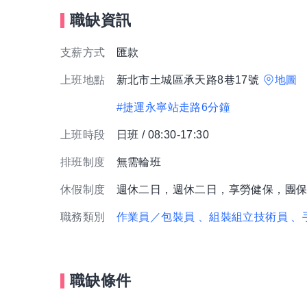
職缺資訊
支薪方式
匯款
上班地點
新北市土城區承天路8巷17號
地圖
#捷運永寧站走路6分鐘
上班時段
日班 / 08:30-17:30
排班制度
無需輪班
休假制度
週休二日，週休二日，享勞健保，團
職務類別
作業員／包裝員
、組裝組立技術員
、
職缺條件