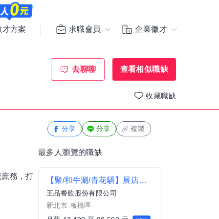
求職會員
企業徵才
徵才方案
去聊聊
查看相似職缺
收藏職缺
分享
分享
複製
最多人瀏覽的職缺
廠庶務，打
【聚/和牛涮/青花驕】展店招募 儲備店主管 月薪上看80K /新北
王品餐飲股份有限公司
新北市-板橋區