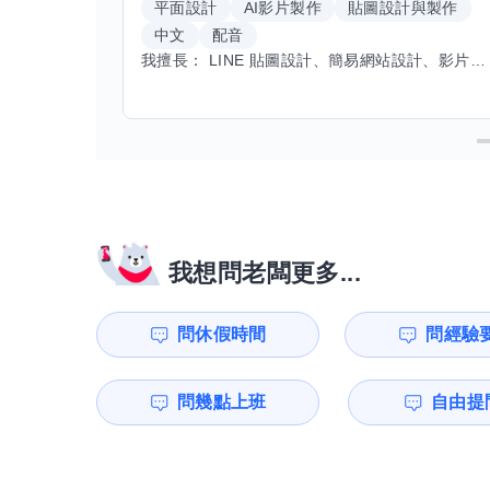
平面設計
AI影片製作
貼圖設計與製作
中文
配音
我擅長： LINE 貼圖設計、簡易網站設計、影片剪輯、配音、AI 影片創作、音樂創作（原創歌曲／純音樂／配樂） 希望交換技能： ① 游泳（想學：自由式、蝶式） 已會基礎蛙式、仰式，但姿勢尚未標準，希望有人協助修正動作、提升效率。 ② 鋼琴（目前約巴哈初階程度） ③ 英文（程度約 B1～B2） 交換方式： 捷運可到處，部分技能可線上交換。
我想問老闆更多...
問休假時間
問經驗
問幾點上班
自由提問