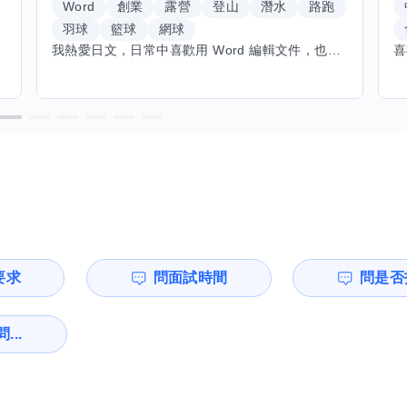
Word
創業
露營
登山
潛水
路跑
羽球
籃球
網球
我熱愛日文，日常中喜歡用 Word 編輯文件，也對創業有不少想法。希望能找到願意和我交換技能的朋友，我願意分享日文和辦公軟體技巧，期待學習手繪和烏克麗麗，感受不同的藝術魅力。年長帶來沉澱與耐心，願與你互相成長，一同探索新領域的喜悅。
要求
問面試時間
問是否
...