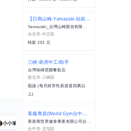
【日商山崎-Yamazaki 站前店】 門市銷售-兼職
Yamazaki_台灣山崎股份有限公司
台北市-中正區
時薪 201 元
三峽-廚房中工/助手
台灣味磚窯雞餐飲店
新北市-三峽區
面議 (每月經常性薪資達四萬以
上)
客服專員(World Gym台中崇德店)
香港商世界健身事業有限公司台灣分公司
小小瑜
魟魚
擅長
23
個技能
擅
台中市-北屯區