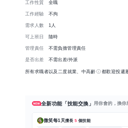
工作性質
全職
工作經驗
不拘
需求人數
1人
可上班日
隨時
管理責任
不需負擔管理責任
是否出差
不需出差/外派
所有求職者以及二度就業、中高齡
都歡迎投遞
全新功能「技能交換」
用你會的，換你
微笑每1天
擅長
5
個技能