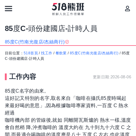
85度C-頭份建國店-計時人員
85度C(竹南光復店/杰絲商行)
目前位置：
518首頁
/
找工作
/
餐飲業
/
85度C(竹南光復店/杰絲商行)
/
85度
C-頭份建國店-計時人員
工作內容
更新日期:2026-08-06
85度C名字的由來,
這好記又特別的名字,取名來自「咖啡在攝氏85度時喝起
來最好喝的意思」,因為根據咖啡專家資料,一百度 C 熱水
經過
咖啡機內部 的管線後,就如 同離開瓦斯爐的 熱水一樣,溫度
會自然稍 降,沖煮咖啡的 溫度大約在 九十到九十六度 C 之
間,而最適合喝咖啡的溫度應是八十 五度 C 左右,也此溫度