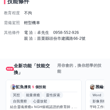
技能條件
教育程度
不拘
需備駕照
輕型機車
其他條件
電 洽：卓先生 0958-552-926
親 洽：苗栗縣頭份市建國路66-2號
全新功能「技能交
用你會的，換你想學的技
能
換」
魟魚
雅綸
擅長
5
個技能
擅
冥想
能量療癒
靈性探索
Word
E
自我覺察
心靈放鬆
影像剪輯
結合靈魂療癒x NGH催眠認證的療育師，主要提供潛意識探索和靈魂導向的催眠療育。你會全程100%清醒跟我對話。