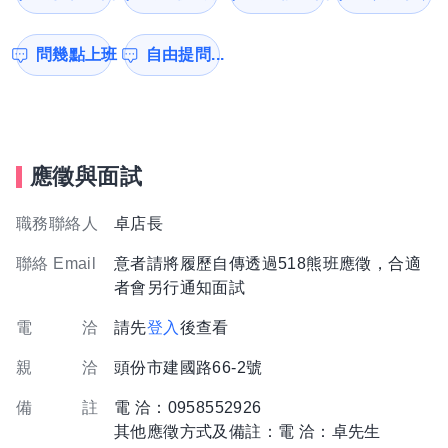
問幾點上班
自由提問...
應徵與面試
職務聯絡人
卓店長
聯絡 Email
意者請將履歷自傳透過518熊班應徵，合適
者會另行通知面試
電 洽
請先
登入
後查看
親 洽
頭份市建國路66-2號
備 註
電 洽：0958552926
其他應徵方式及備註：電 洽：卓先生