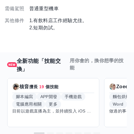
需備駕照
普通重型機車
其他條件
1.有飲料店工作經驗尤佳。
2.短期勿試。
全新功能「技能交
用你會的，換你想學的技
能
換」
核音
Zoeey
擅長
19
個技能
腳本編寫
APP開發
手機遊戲
麵包烘焙
電腦應用相關
更多
Word
E
目前以遊戲直播為主，並持續投入 iOS 直播推流應用開發。對直播技術、影音串流、AI 應用、內容創作與產品設計有濃厚興趣，平時透過實作累積開發經驗，也持續學習 Godot 遊戲開發、影音剪輯、音樂創作與編曲等相關技術。 希望透過技能交換認識不同背景的夥伴，一起交流開發經驗、Side Project、AI 工作流程、內容創作與職涯發展。如果你也對程式開發、直播技術、設計、美術、Cosplay、造型、化妝、攝影、影音製作、音樂創作等領域有興趣，都很歡迎交流，彼此分享經驗、互相學習，一起成長。