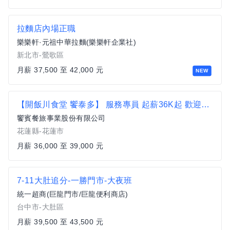
拉麵店內場正職
樂樂軒·元祖中華拉麵(樂樂軒企業社)
新北市-鶯歌區
月薪 37,500 至 42,000 元
NEW
【開飯川食堂 饗泰多】 服務專員 起薪36K起 歡迎無經驗者加入【花蓮市】
饗賓餐旅事業股份有限公司
花蓮縣-花蓮市
月薪 36,000 至 39,000 元
7-11大肚追分-一勝門市-大夜班
統一超商(巨龍門市/巨龍便利商店)
台中市-大肚區
月薪 39,500 至 43,500 元