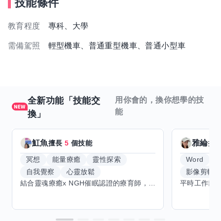
技能條件
教育程度
專科、大學
需備駕照
輕型機車、普通重型機車、普通小型車
全新功能「技能交
用你會的，換你想學的技
能
換」
魟魚
雅綸
擅長
5
個技能
擅
冥想
能量療癒
靈性探索
Word
E
自我覺察
心靈放鬆
影像剪輯
結合靈魂療癒x NGH催眠認證的療育師，主要提供潛意識探索和靈魂導向的催眠療育。你會全程100%清醒跟我對話。