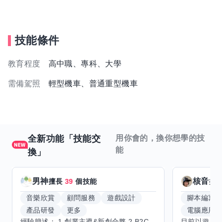
技能條件
教育程度
高中職、專科、大學
需備駕照
輕型機車、普通重型機車
全新功能「技能交
用你會的，換你想學的技
能
換」
男神
核音
擅長
39
個技能
擅
音樂欣賞
顧問服務
遊戲設計
腳本編寫
產品研發
更多
電腦應用
經驗簡述： 1.創業主導&新創合夥 2.B2C產品開發運營一條龍 3.AI應用開發與量化研究新創 標籤話題都可以聊，開放交流 找尋共同創業機會，亦歡迎新創收編