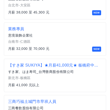
台北市-大安區
月薪 38,000 至 45,300 元
NEW
業務專員
意境裝飾企業社
台南市-仁德區
月薪 32,000 至 70,000 元
NEW
【すき家 SUKIYA】★月薪41,000元★ 板橋府中店 儲備幹部
すき家、はま寿司_台灣善商股份有限公司
新北市-板橋區
月薪 41,000 元以上
三商巧福土城門市早班人員
三商餐飲股份有限公司