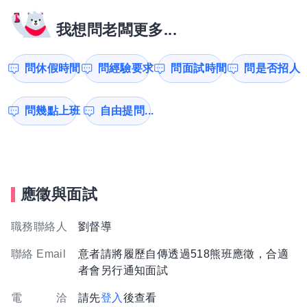
我想問老闆更多...
問休假時間
問經驗要求
問面試時間
問是否招人
問幾點上班
自由提問...
應徵與面試
職務聯絡人
劉督導
聯絡 Email
意者請將履歷自傳透過518熊班應徵，合適
者會另行通知面試
電 洽
請先
登入
後查看