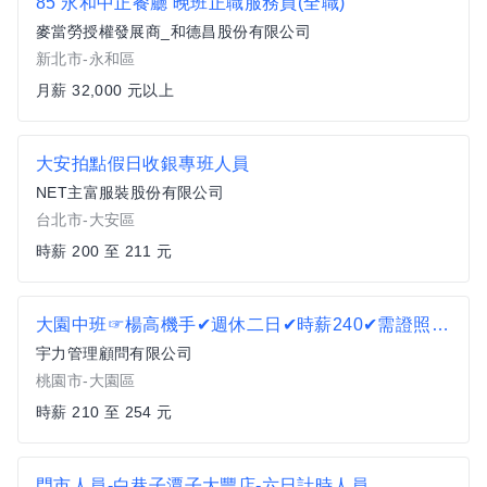
85 永和中正餐廳 晚班正職服務員(全職)
麥當勞授權發展商_和德昌股份有限公司
新北市-永和區
月薪 32,000 元以上
大安拍點假日收銀專班人員
NET主富服裝股份有限公司
台北市-大安區
時薪 200 至 211 元
大園中班☞楊高機手✔週休二日✔時薪240✔需證照✔可日領MY
宇力管理顧問有限公司
桃園市-大園區
時薪 210 至 254 元
門市人員-白巷子潭子大豐店-六日計時人員