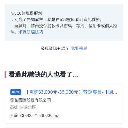
※518熊班提醒您
．別忘了告知雇主，您是在518熊班看到這則職務。
．面試時，請勿交付提款卡及密碼、存摺、信用卡或個人證
件。
求職防騙技巧
發現資訊有誤？
我要檢舉
看過此職缺的人也看了...
【月薪33,000元-36,000元】營運專員-【涮乃葉】【古拉爵】【橫濱牛排】- 台南、高雄地區
NEW
雲雀國際股份有限公司
高雄市-前鎮區
月薪 33,000 至 36,000 元