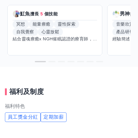
魟魚
男神
擅長
5
個技能
擅
冥想
能量療癒
靈性探索
音樂欣賞
自我覺察
心靈放鬆
產品研發
結合靈魂療癒x NGH催眠認證的療育師，主要提供潛意識探索和靈魂導向的催眠療育。你會全程100%清醒跟我對話。
福利及制度
福利特色
員工獎金分紅
定期加薪