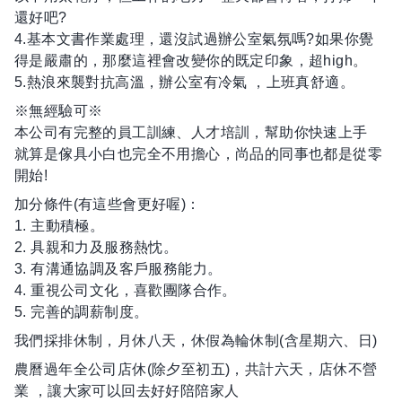
還好吧?
4.基本文書作業處理，還沒試過辦公室氣氛嗎?如果你覺
得是嚴肅的，那麼這裡會改變你的既定印象，超high。
5.熱浪來襲對抗高溫，辦公室有冷氣 ，上班真舒適。
※無經驗可※
本公司有完整的員工訓練、人才培訓，幫助你快速上手
就算是傢具小白也完全不用擔心，尚品的同事也都是從零
開始!
加分條件(有這些會更好喔)：
1. 主動積極。
2. 具親和力及服務熱忱。
3. 有溝通協調及客戶服務能力。
4. 重視公司文化，喜歡團隊合作。
5. 完善的調薪制度。
我們採排休制，月休八天，休假為輪休制(含星期六、日)
農曆過年全公司店休(除夕至初五)，共計六天，店休不營
業 ，讓大家可以回去好好陪陪家人