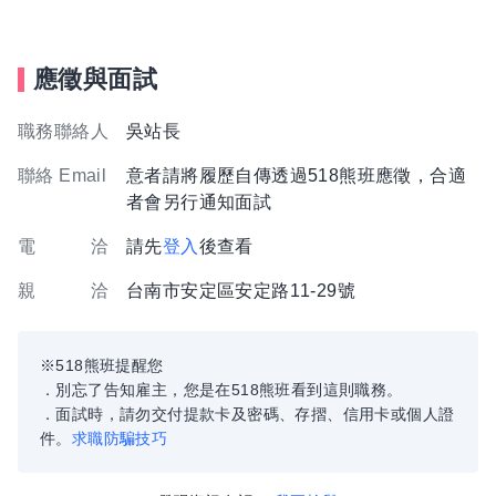
應徵與面試
職務聯絡人
吳站長
聯絡 Email
意者請將履歷自傳透過518熊班應徵，合適
者會另行通知面試
電 洽
請先
登入
後查看
親 洽
台南市安定區安定路11-29號
※518熊班提醒您
．別忘了告知雇主，您是在518熊班看到這則職務。
．面試時，請勿交付提款卡及密碼、存摺、信用卡或個人證
件。
求職防騙技巧