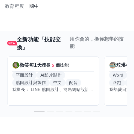
教育程度
國中
全新功能「技能交
用你會的，換你想學的技
能
換」
微笑每1天
玟琳
擅長
5
個技能
擅
平面設計
AI影片製作
Word
貼圖設計與製作
中文
配音
路跑
羽
我擅長： LINE 貼圖設計、簡易網站設計、影片剪輯、配音、AI 影片創作、音樂創作（原創歌曲／純音樂／配樂） 希望交換技能： ① 游泳（想學：自由式、蝶式） 已會基礎蛙式、仰式，但姿勢尚未標準，希望有人協助修正動作、提升效率。 ② 鋼琴（目前約巴哈初階程度） ③ 英文（程度約 B1～B2） 交換方式： 捷運可到處，部分技能可線上交換。