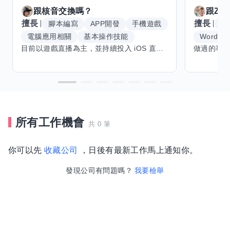
跟
核音
交換嗎？
跟
Zoe
擅長
擅長
腳本編寫
APP開發
手機遊戲
麵
電腦應用相關
基本操作技能
Word
目前以遊戲直播為主，並持續投入 iOS 直播推流應用開發。對直播技術、影音串流、AI 應用、內容創作與產品設計有濃厚興趣，平時透過實作累積開發經驗，也持續學習 Godot 遊戲開發、影音剪輯、音樂創作與編曲等相關技術。 希望透過技能交換認識不同背景的夥伴，一起交流開發經驗、Side Project、AI 工作流程、內容創作與職涯發展。如果你也對程式開發、直播技術、設計、美術、Cosplay、造型、化妝、攝影、影音製作、音樂創作等領域有興趣，都很歡迎交流，彼此分享經驗、互相學習，一起成長。
所有工作機會
共 0 筆
你可以先
收藏公司
，日後有最新工作馬上通知你。
發現公司有問題嗎？
我要檢舉