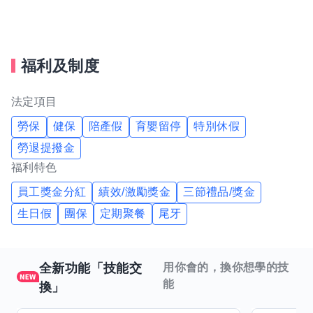
5.銷售技巧
福利及制度
法定項目
勞保
健保
陪產假
育嬰留停
特別休假
勞退提撥金
福利特色
員工獎金分紅
績效/激勵獎金
三節禮品/獎金
生日假
團保
定期聚餐
尾牙
全新功能「技能交
用你會的，換你想學的技
能
換」