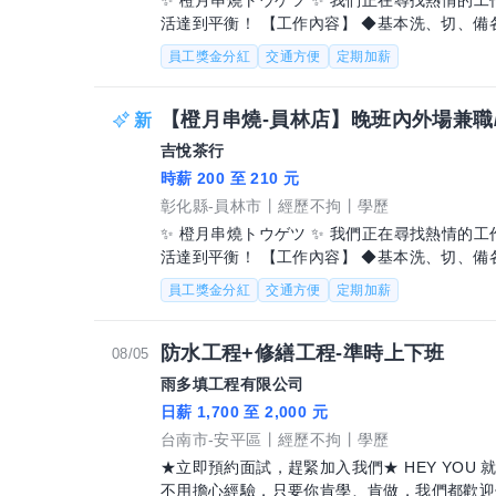
✨ 橙月串燒トウゲツ ✨ 我們正在尋找熱情的
活達到平衡！ 【工作內容】 ◆基本洗、切、備各種食材，以完成食材前置工作。 ◆依客
人點餐（內用、外帶），進行烤台
員工獎金分紅
交通方便
定期加薪
【橙月串燒-員林店】晚班內外場兼職
吉悅茶行
時薪 200 至 210 元
彰化縣-員林市
經歷不拘
學歷
✨ 橙月串燒トウゲツ ✨ 我們正在尋找熱情的
活達到平衡！ 【工作內容】 ◆基本洗、切、備各種食材，以完成食材前置工作。 ◆依客
人點餐（內用、外帶），進行烤台
員工獎金分紅
交通方便
定期加薪
防水工程+修繕工程-準時上下班
08/05
雨多填工程有限公司
日薪 1,700 至 2,000 元
台南市-安平區
經歷不拘
學歷
★立即預約面試，趕緊加入我們★ HEY YOU 
不用擔心經驗，只要你肯學、肯做，我們都歡迎你加入！ 【薪資與發