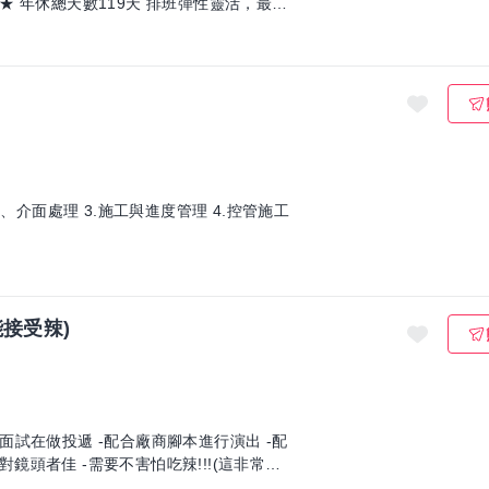
、介面處理 3.施工與進度管理 4.控管施工
接受辣)
試在做投遞 -配合廠商腳本進行演出 -配
對鏡頭者佳 -需要不害怕吃辣!!!(這非常重