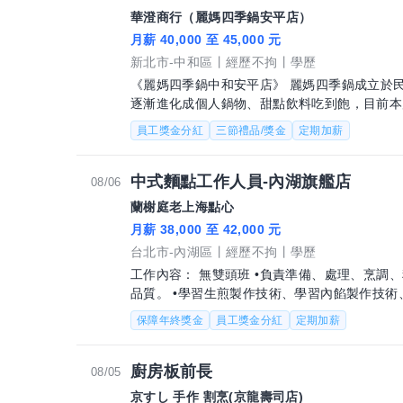
華澄商行（麗媽四季鍋安平店）
月薪 40,000 至 45,000 元
新北市-中和區
經歷不拘
學歷
《麗媽四季鍋中和安平店》 麗媽四季鍋成立於民國88年，從最早第一代酒精膏小火鍋模式
逐漸進化成個人鍋物、甜點飲料吃到飽，目前本
店，讓各地朋友都能吃到最美味湯頭。
員工獎金分紅
三節禮品/獎金
定期加薪
中式麵點工作人員-內湖旗艦店
08/06
蘭榭庭老上海點心
月薪 38,000 至 42,000 元
台北市-內湖區
經歷不拘
學歷
工作內容： 無雙頭班 •負責準備、處理、烹調
品質。 •學習生煎製作技術、學習內餡製作技
包製作流程、學習掌控出鍋時間、準備食材
保障年終獎金
員工獎金分紅
定期加薪
廚房板前長
08/05
京すし 手作 割烹(京龍壽司店)