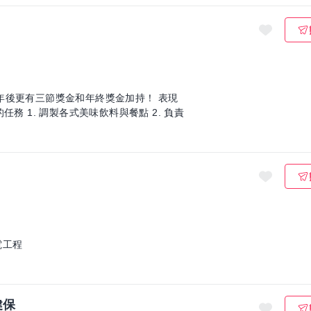
突出，晉升幹部，每月管理獎金等著你！ ✨ 你的任務 1. 調製各式美味飲料與餐點 2. 負責
電工程
健保