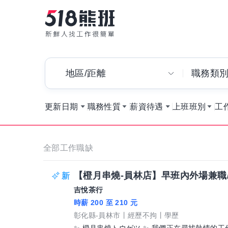
地區/距離
職務類
更新日期
職務性質
薪資待遇
上班班別
工
全部工作職缺
【橙月串燒-員林店】早班內外場兼職
吉悅茶行
時薪 200 至 210 元
彰化縣-員林市
經歷不拘
學歷