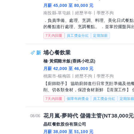
月薪 45,000 至 80,000 元
南投縣-草屯鎮
經歷半年
學歷不拘
．負責準備、處理、烹調、料理、美化日式餐點
的餐點進行處理、烹調餐點。 ．並掌控擺盤與
計算食材進貨數量、成本控管。
7天內回覆
員工獎金分紅
定期加薪
埔心餐飲業
極·黃燜雞米飯(蓉媽小吃店)
月薪 42,000 至 46,000 元
桃園市-楊梅區
經歷不拘
學歷不拘
【廚師助手】 協助廚師進行日常烹飪準備及他餐廳相關事務 【食材準
削、切各類食材，保證食材新鮮 【清潔工作】 保持工作區域、設備和餐具的整潔 【食材
計量】 協助測量食材的容量與重
7天內回覆
保障年終獎金
員工獎金分紅
定期加
花月嵐-夢時代 儲備主管(NT38,000元-N
08/06
晶旺餐飲股份有限公司
月薪 38,000 至 51,100 元