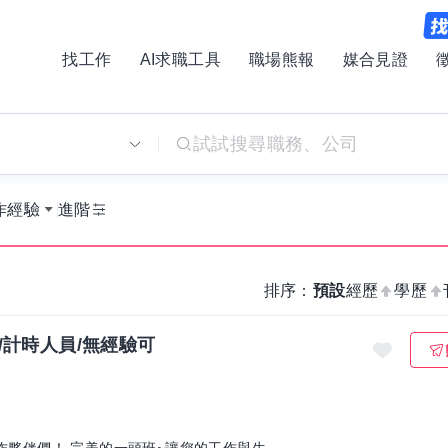
找工作
AI求職工具
職場熊報
媒合見證
別
作經驗
進階
排序：
預設
經歷
學歷
/計時人員/無經驗可