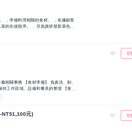
。 ．準備料理相關的食材。 ．依據顧客
出菜的先後順序。 ．另負責研發新菜色、
備】 負責洗、剝、
薪
T51,100元)