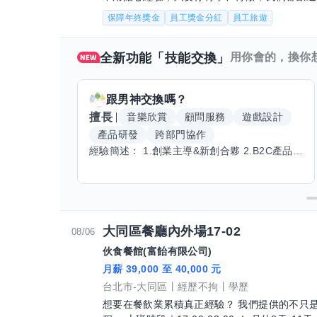
35,000 元起(有經驗另
保障年終獎金
員工獎金分紅
員工旅遊
全新功能「技能交換」
用你會的，換你
跟
男神
交換嗎？
擅長
音樂欣賞
顧問服務
遊戲設計
產品研發
跨部門協作
經驗簡述： 1.創業主導&新創合夥 2.B2C產品開發運營一條龍 3.AI應用開發與量化研究新創 標籤話題都可以聊，開放交流 找尋共同創業機會，亦歡迎新創收編
大同區餐廳內外場17-02
08/06
伙食餐館(富飴有限公司)
月薪 39,000 至 40,000 元
台北市-大同區
經歷不拘
學歷
想要在餐飲業累積真正經驗？ 我們提供的不只