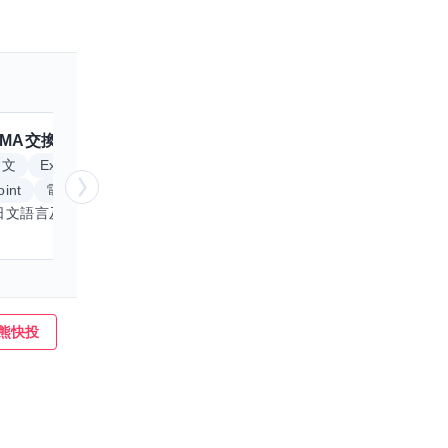
MA
交換嗎？
跟
Anitta
交換嗎？
擅長
日文
Excel
Word
英文
手繪
int
電腦繪圖
我專精於日文語言及文書處理軟體，尤其擅長Excel與Word的高效運用，具備穩健的專業技能。近期希望拓展英文溝通能力，進而深入遊戲設計與動畫製作領域。期盼透過技能交流，共同成長，彼此激盪出創新思維，提升專業價值。若您在相關領域有心得，樂於互惠分享，誠摯邀請一同探索更多可能。
熊快投