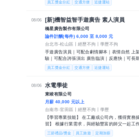
員工獎金分紅
交通方便
近捷運站
[新]機智益智手遊廣告 素人演員
08/06
橋星廣告製作有限公司
論件計酬(每件) 6,000 至 8,000 元
台北市-松山區
經歷不拘
學歷不拘
手遊廣告演員｜可配合劇情腳本｜表情自然 上
驗｜可配合誇張演出 廣告臨演｜反應快｜可長期配
攝經驗者請提供作品 -無經驗亦可
員工獎金分紅
交通方便
近捷運站
水電學徒
08/06
東竣有限公司
月薪 40,000 元以上
台南市-官田區
經歷不拘
學歷
【學習專業技能】 在工廠或公司內，獲得實務操作的機
習】 根據行業需求，與經驗豐富的師父一起工作，學習專業知識 
師父處理日常任務，了解工作流程和基
三節禮品/獎金
員工旅遊
定期加薪