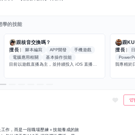
想學的技能
跟
核音
交換嗎？
跟
KU
擅長
擅長
腳本編寫
APP開發
手機遊戲
電腦應用相關
基本操作技能
PowerPo
目前以遊戲直播為主，並持續投入 iOS 直播推流應用開發。對直播技術、影音串流、AI 應用、內容創作與產品設計有濃厚興趣，平時透過實作累積開發經驗，也持續學習 Godot 遊戲開發、影音剪輯、音樂創作與編曲等相關技術。 希望透過技能交換認識不同背景的夥伴，一起交流開發經驗、Side Project、AI 工作流程、內容創作與職涯發展。如果你也對程式開發、直播技術、設計、美術、Cosplay、造型、化妝、攝影、影音製作、音樂創作等領域有興趣，都很歡迎交流，彼此分享經驗、互相學習，一起成長。
是工作，而是一段職場歷練＋技能養成的旅