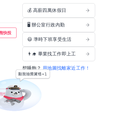
💰 高薪四萬休假日
🖥️ 辦公室行政內勤
熊快投
😃 準時下班享受生活
👨‍🎓 畢業找工作即上工
想睡飽？
用地圖找離家近工作！
熊快投