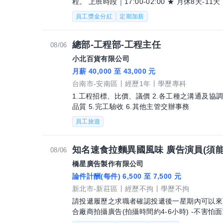
程。 上班時段｜17:00-02:00 ★ 月休8天-11天 ★ 年休總天數119天 排班彈性靈活，最低
起薪39000
員工獎金分紅
定期加薪
總部-工程部-工程主任
08/06
小北百貨有限公司
月薪 40,000 至 43,000 元
台南市-安南區
經歷1年
學歷專科
1.工程招標、比價、議價 2.各工種之溝通及協調
品質 5.完工驗收 6.其他主管交辦事務
員工旅遊
知名速食拉麵異國風味 廣告演員(須能
08/06
橋星廣告製作有限公司
論件計酬(每件) 6,500 至 7,500 元
新北市-新莊區
經歷不拘
學歷不拘
請投遞履歷之求職者確認投遞後一星期內可以來面
合廠商拍攝廣告(拍攝時間約4-6小時) -不害怕面
要) -無演出經驗可!