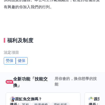
有興趣的你加入我們的行列。
福利及制度
法定項目
勞保
健保
全新功能「技能交
用你會的，換你想學的技
能
換」
跟
魟魚
交換嗎？
跟
男
擅長
擅長
冥想
能量療癒
靈性探索
音