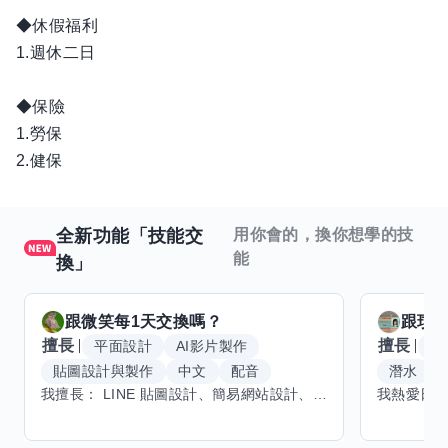
◆休假福利
1.週休二日
◆保險
1.勞保
2.健保
全新功能「技能交
用你會的，換你想學的技
能
換」
跟
微笑每1天
交換嗎？
跟
玟
擅長
擅長
平面設計
AI影片製作
W
貼圖設計與製作
中文
配音
潛水
我擅長： LINE 貼圖設計、簡易網站設計、影片剪輯、配音、AI 影片創作、音樂創作（原創歌曲／純音樂／配樂） 希望交換技能： ① 游泳（想學：自由式、蝶式） 已會基礎蛙式、仰式，但姿勢尚未標準，希望有人協助修正動作、提升效率。 ② 鋼琴（目前約巴哈初階程度） ③ 英文（程度約 B1～B2） 交換方式： 捷運可到處，部分技能可線上交換。