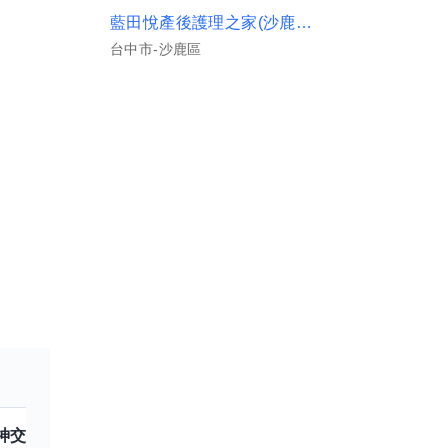
藍田悅產後護理之家(沙鹿館)
台中市-沙鹿區
神
交換嗎？
跟
核音
交換嗎？