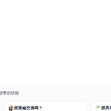
想學的技能
跟
雅綸
交換嗎？
跟
男