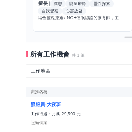
擅長
冥想
能量療癒
靈性探索
自我覺察
心靈放鬆
結合靈魂療癒x NGH催眠認證的療育師，主要提供潛意識探索和靈魂導向的催眠療育。你會全程100%清醒跟我對話。
所有工作機會
共 1 筆
工作地區
職務名稱
照服員-大夜班
工作待遇：月薪 29,500 元
照顧個案