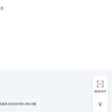
頁
熊班APP
新路五段609巷12號10樓