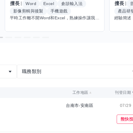
擅長
擅長
Word
Excel
倉頡輸入法
影像剪輯與後製
手機遊戲
產品研
平時工作離不開Word和Excel，熟練操作讓我在文件整理和數據處理上都得心應手，還能用倉頡輸入法快速打字。近期想挑戰英文學習，希望能透過交換技能一起進步！如果你英文流利，需要中文或電腦技巧輔助，歡迎找我搭檔，咱們一起歡樂學習，互相激勵，成為彼此的學習小夥伴！
職務類別
工作地區
刊登日期
台南市-安南區
07/29
收藏職缺
熊快