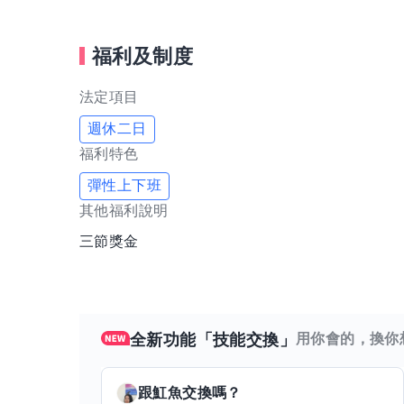
福利及制度
法定項目
週休二日
福利特色
彈性上下班
其他福利說明
三節獎金
全新功能「技能交換」
用你會的，換你
跟
魟魚
交換嗎？