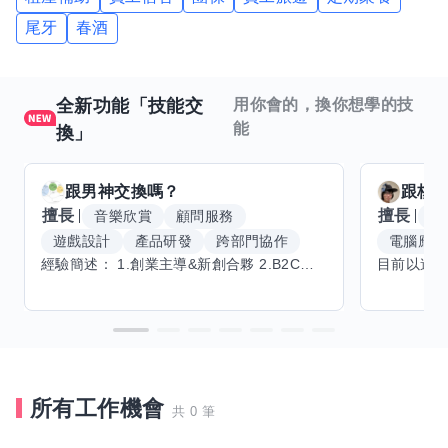
尾牙
春酒
全新功能「技能交
用你會的，換你想學的技
能
換」
跟
男神
交換嗎？
跟
核
擅長
擅長
音樂欣賞
顧問服務
腳
遊戲設計
產品研發
跨部門協作
電腦應用
經驗簡述： 1.創業主導&新創合夥 2.B2C產品開發運營一條龍 3.AI應用開發與量化研究新創 標籤話題都可以聊，開放交流 找尋共同創業機會，亦歡迎新創收編
所有工作機會
共 0 筆