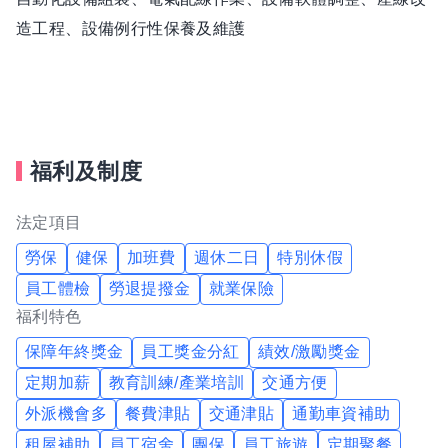
造工程、設備例行性保養及維護
福利及制度
法定項目
勞保
健保
加班費
週休二日
特別休假
員工體檢
勞退提撥金
就業保險
福利特色
保障年終獎金
員工獎金分紅
績效/激勵獎金
定期加薪
教育訓練/產業培訓
交通方便
外派機會多
餐費津貼
交通津貼
通勤車資補助
租屋補助
員工宿舍
團保
員工旅遊
定期聚餐