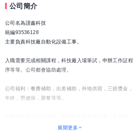
公司簡介
公司名為謹鑫科技
統編93536128
主要負責科技廠自動化設備工事。
入職需要完成相關課程，科技廠入場筆試，申辦工作証程
序等等。公司都會協助處理。
公司福利：餐費補助，出差補助，外地供宿，三節獎金，
年終，勞健保，聚餐等等。
同事間氣氛融洽好相處，無經驗也有專責指導人員帶領，
期盼您加入謹鑫這個大家庭，攜手在自動化這個領域成長
展開更多