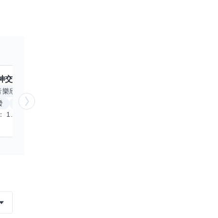
神
交換嗎？
跟
核音
交換嗎？
擅長
音樂欣賞
顧問服務
遊戲設計
腳本編寫
AP
發
跨部門協作
電腦應用相關
基本
經驗簡述： 1.創業主導&新創合夥 2.B2C產品開發運營一條龍 3.AI應用開發與量化研究新創 標籤話題都可以聊，開放交流 找尋共同創業機會，亦歡迎新創收編