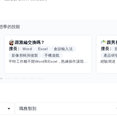
想學的技能
跟
雅綸
交換嗎？
跟
男
擅長
擅長
Word
Excel
倉頡輸入法
影像剪輯與後製
手機遊戲
產品研
平時工作離不開Word和Excel，熟練操作讓我在文件整理和數據處理上都得心應手，還能用倉頡輸入法快速打字。近期想挑戰英文學習，希望能透過交換技能一起進步！如果你英文流利，需要中文或電腦技巧輔助，歡迎找我搭檔，咱們一起歡樂學習，互相激勵，成為彼此的學習小夥伴！
們！！
職務類別