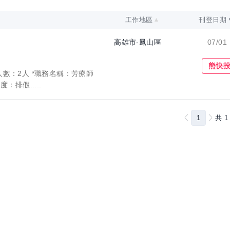
工作地區
刊登日期
高雄市-鳳山區
07/01
收藏職缺
熊快
人數：2人 *職務名稱：芳療師
：排假.....
1
共
1