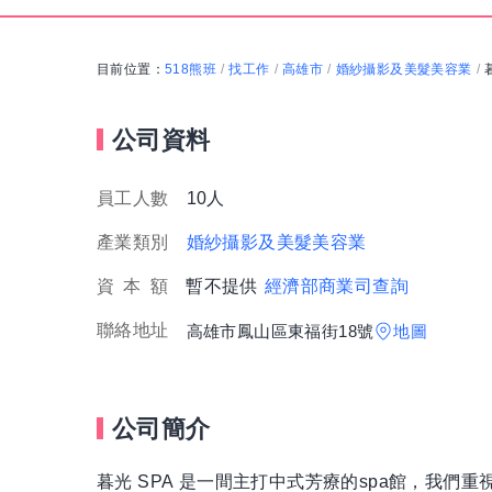
目前位置：
518熊班
找工作
高雄市
婚紗攝影及美髮美容業
/
/
/
/
公司資料
員工人數
10人
產業類別
婚紗攝影及美髮美容業
資
本
額
暫不提供
經濟部商業司查詢
聯絡地址
高雄市鳳山區東福街18號
地圖
公司簡介
暮光 SPA 是一間主打中式芳療的spa館，我