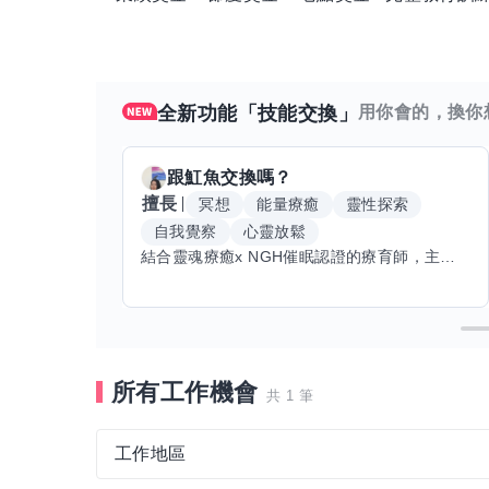
▪️上班時段/休息天數
月休8~10天（可自行安排休假
全新功能「技能交換」
用你會的，換你
·中班12:00-20:00
·中班14:00-22:00
跟
魟魚
交換嗎？
·晚班16:00-23:00
擅長
冥想
能量療癒
靈性探索
·晚班17:00-00:00
自我覺察
心靈放鬆
結合靈魂療癒x NGH催眠認證的療育師，主要提供潛意識探索和靈魂導向的催眠療育。你會全程100%清醒跟我對話。
以上時間都可以調整 ❗️歡迎有興趣的你 來加入我
所有工作機會
共 1 筆
工作地區