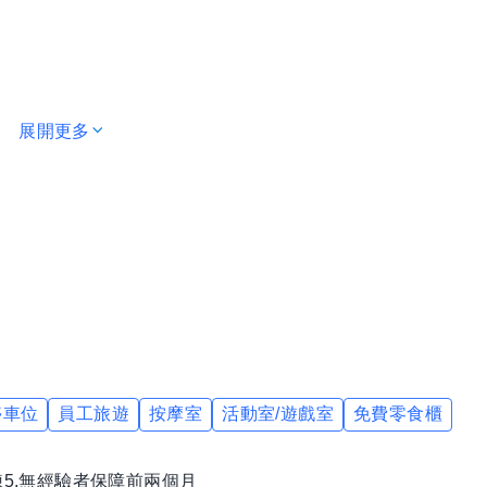
展開更多
穴道舒壓。
停車位
員工旅遊
按摩室
活動室/遊戲室
免費零食櫃
訓練5.無經驗者保障前兩個月