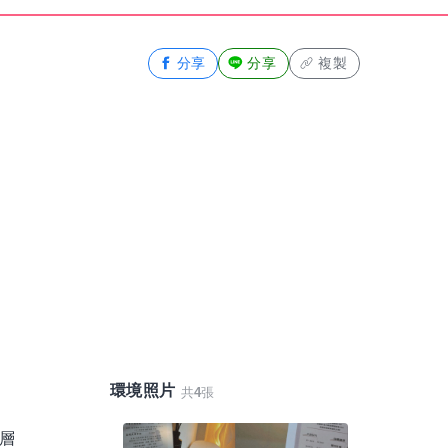
分享
分享
複製
環境照片
共
4
張
深層