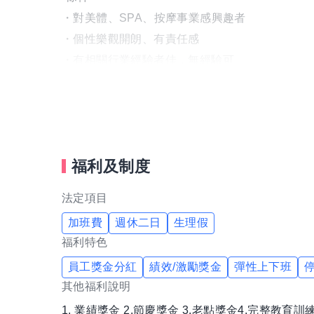
・對美體、SPA、按摩事業感興趣者
・個性樂觀開朗、有責任感
・有相關行業經驗者佳，無經驗可
▪️工作內容
・負責服務客人美體相關療程、芳香療法、經絡
・提供顧客之接待與需求服務。
福利及制度
・維護環境、設備，及工作整潔。
法定項目
▪️薪資內容
加班費
週休二日
生理假
· 抽成合作模式
福利特色
· 業績達標獎金
員工獎金分紅
績效/激勵獎金
彈性上下班
· 老點獎金
其他福利說明
· 過年獎金
1. 業績獎金 2.節慶獎金 3.老點獎金4.完整教育
· 無經驗者保障前兩個月