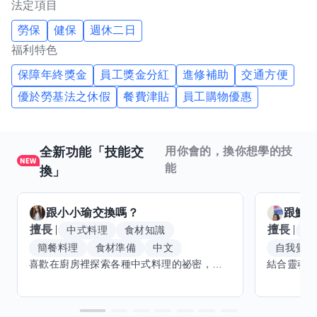
法定項目
勞保
健保
週休二日
福利特色
保障年終獎金
員工獎金分紅
進修補助
交通方便
優於勞基法之休假
餐費津貼
員工購物優惠
全新功能「技能交
用你會的，換你想學的技
能
換」
跟
小小瑜
交換嗎？
跟
魟
擅長
擅長
中式料理
食材知識
冥
簡餐料理
食材準備
中文
自我覺察
喜歡在廚房裡探索各種中式料理的祕密，也對食材的挑選和搭配充滿熱情。平常生活裡，簡餐料理是我的拿手好戲，讓人輕鬆又滿足。最近開始對手繪、攝影和影片剪輯有濃厚興趣，想找伙伴一起學習交換技能，互相激盪創意！希望能和你一起開心成長，分享不只是技術，更是快樂和靈感的碰撞。