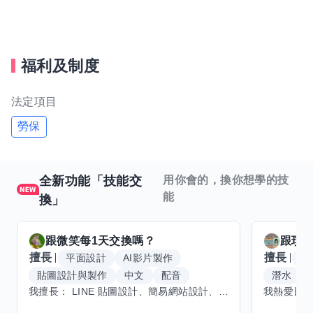
福利及制度
法定項目
勞保
全新功能「技能交
用你會的，換你想學的技
能
換」
跟
微笑每1天
交換嗎？
跟
玟
擅長
擅長
平面設計
AI影片製作
W
貼圖設計與製作
中文
配音
潛水
我擅長： LINE 貼圖設計、簡易網站設計、影片剪輯、配音、AI 影片創作、音樂創作（原創歌曲／純音樂／配樂） 希望交換技能： ① 游泳（想學：自由式、蝶式） 已會基礎蛙式、仰式，但姿勢尚未標準，希望有人協助修正動作、提升效率。 ② 鋼琴（目前約巴哈初階程度） ③ 英文（程度約 B1～B2） 交換方式： 捷運可到處，部分技能可線上交換。