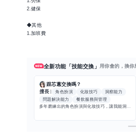
1.勞保
2.健保
◆其他
1.加班費
全新功能「技能交換」
用你會的，換你
跟
芯蕙
交換嗎？
擅長
角色扮演
化妝技巧
洞察能力
問題解決能力
餐飲服務與管理
多年磨練出的角色扮演與化妝技巧，讓我能洞察細節，完美呈現不同風格。希望能與擅長Excel、Word及辦公軟體的你交換技能，讓我提升辦公效率，也願分享我的專業與心得，共同成長。期待有志者一同交流，攜手突破自我界限，創造更多可能。