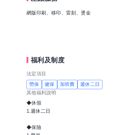
北部、中部、南部,特別是彰化、台中地區在印刷
網版印刷、移印、雷刻、燙金
未來，立詮更將朝著目標全力以赴，持續提高企
望有需要我們服務的廠商能不吝給予賜教。
福利及制度
法定項目
勞保
健保
加班費
週休二日
其他福利說明
◆休假
1.週休二日
◆保險