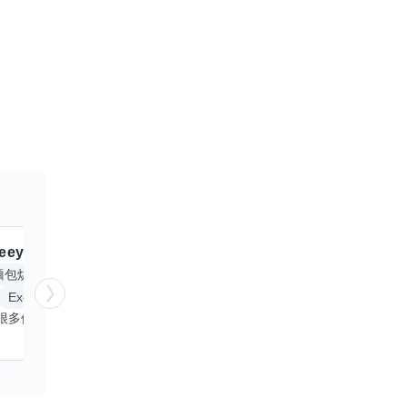
eey
交換嗎？
跟
微笑每1天
交換
擅長
麵包烘焙
甜點製作
英文
平面設計
AI
Excel
貼圖設計與製作
中
做過的事很多但都只有摸一下ˊ_>ˋ沒有到很專精 所以很願意當個學徒到處學