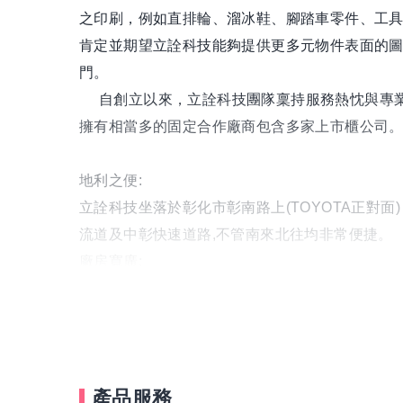
之印刷，例如直排輪、溜冰鞋、腳踏車零件、工具
肯定並期望立詮科技能夠提供更多元物件表面的圖文
門。
自創立以來，立詮科技團隊稟持服務熱忱與專業
擁有相當多的固定合作廠商包含多家上市櫃公司
地利之便:
立詮科技坐落於彰化市彰南路上(TOYOTA正對面
流道及中彰快速道路,不管南來北往均非常便捷。
廠房寬廣:
廠房佔地三百多坪,大型物件也能請輕鬆加工。
機器設備眾多:
客戶的需求量大時可快速增加生產線外,亦可根據
產品服務
立詮目前的佈局策略為全面提升客戶服務品質，