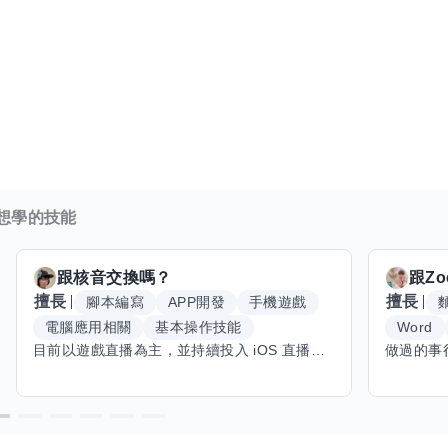
想學的技能
跟
核音
交換嗎？
跟
Zo
擅長
擅長
腳本編寫
APP開發
手機遊戲
電腦應用相關
基本操作技能
Word
目前以遊戲直播為主，並持續投入 iOS 直播推流應用開發。對直播技術、影音串流、AI 應用、內容創作與產品設計有濃厚興趣，平時透過實作累積開發經驗，也持續學習 Godot 遊戲開發、影音剪輯、音樂創作與編曲等相關技術。 希望透過技能交換認識不同背景的夥伴，一起交流開發經驗、Side Project、AI 工作流程、內容創作與職涯發展。如果你也對程式開發、直播技術、設計、美術、Cosplay、造型、化妝、攝影、影音製作、音樂創作等領域有興趣，都很歡迎交流，彼此分享經驗、互相學習，一起成長。