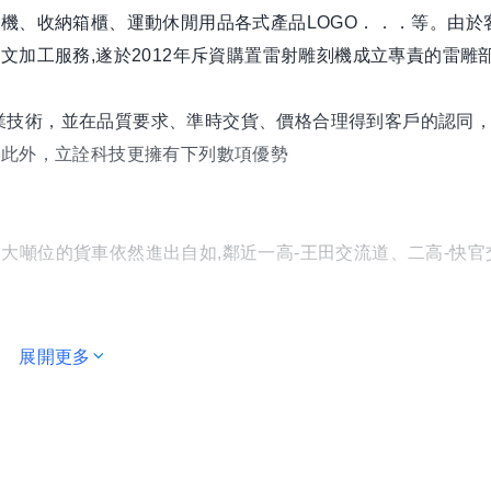
機、收納箱櫃、運動休閒用品各式產品LOGO．．．等。由於
加工服務,遂於2012年斥資購置雷射雕刻機成立專責的雷雕
技術，並在品質要求、準時交貨、價格合理得到客戶的認同
。此外，立詮科技更擁有下列數項優勢
) 大噸位的貨車依然進出自如,鄰近一高-王田交流道、二高-快官
展開更多
客戶急單立即上線生產,免去機台設備不足造成不需要的等待。
協助客戶們開發最具競爭力的產品，市場版圖已有逐步擴展到