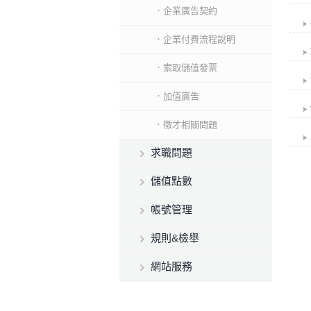
．企業廣告契約
．企業付費流程說明
．索取儲值發票
．加值廣告
．徵才相關問題
求職問題
儲值點數
帳號管理
規則&檢舉
網站服務