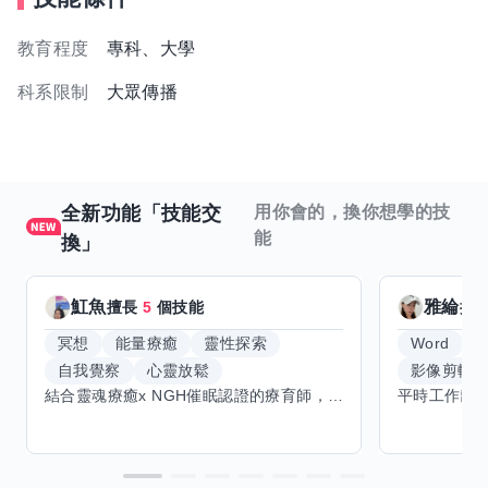
教育程度
專科、大學
科系限制
大眾傳播
全新功能「技能交
用你會的，換你想學的技
能
換」
魟魚
雅綸
擅長
5
個技能
擅
冥想
能量療癒
靈性探索
Word
E
自我覺察
心靈放鬆
影像剪輯
結合靈魂療癒x NGH催眠認證的療育師，主要提供潛意識探索和靈魂導向的催眠療育。你會全程100%清醒跟我對話。