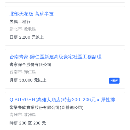
北部天花板 高薪半技
昱鵬工程行
新北市-鶯歌區
日薪 2,200 元以上
台南齊家-歸仁區新建高級豪宅社區工務副理
齊家保全股份有限公司
台南市-歸仁區
月薪 38,000 元以上
NEW
Q BURGER(高雄大順店)時薪200–206元 x 彈性排班 x 雙週發薪快又讚
饗樂餐飲實業股份有限公司(直營總公司)
高雄市-苓雅區
時薪 200 至 206 元