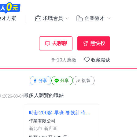
求職會員
企業徵才
徵才方案
去聊聊
熊快投
6~10人應徵
收藏職缺
分享
分享
複製
最多人瀏覽的職缺
2026-08-04
時薪200起 早班 餐飲計時人員(新店民權店)
仟業有限公司
新北市-新店區