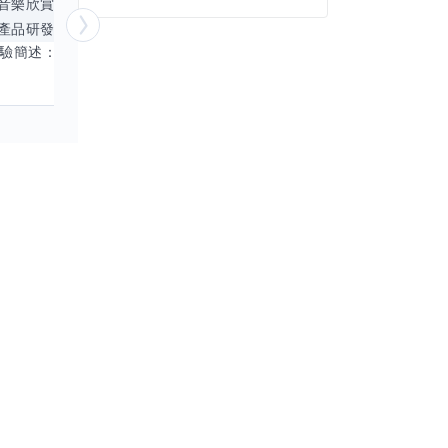
音樂欣賞
顧問服務
遊戲設計
腳本編寫
產品研發
跨部門協作
更多
電腦應用相
經驗簡述： 1.創業主導&新創合夥 2.B2C產品開發運營一條龍 3.AI應用開發與量化研究新創 標籤話題都可以聊，開放交流 找尋共同創業機會，亦歡迎新創收編