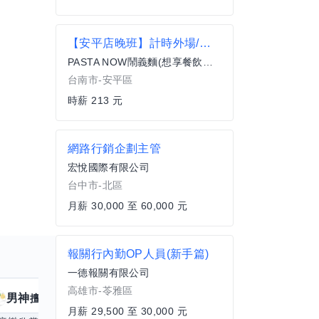
【安平店晚班】計時外場/薪213/國定假日雙倍/超時加班費/工讀或兼職可
PASTA NOW鬧義麵(想享餐飲商行)
台南市-安平區
時薪 213 元
網路行銷企劃主管
宏悅國際有限公司
台中市-北區
月薪 30,000 至 60,000 元
報關行內勤OP人員(新手篇)
一德報關有限公司
高雄市-苓雅區
男神
核音
擅長
39
個技能
擅
月薪 29,500 至 30,000 元