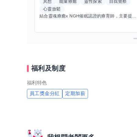
冥想
能量療癒
靈性探索
自我覺察
心靈放鬆
結合靈魂療癒x NGH催眠認證的療育師，主要提供潛意識探索和靈魂導向的催眠療育。你會全程100%清醒跟我對話。
福利及制度
福利特色
員工獎金分紅
定期加薪