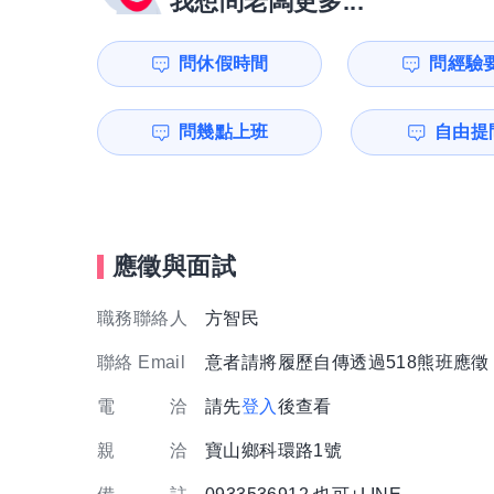
我想問老闆更多...
問休假時間
問經驗
問幾點上班
自由提問
應徵與面試
職務聯絡人
方智民
聯絡 Email
意者請將履歷自傳透過518熊班應
電 洽
請先
登入
後查看
親 洽
寶山鄉科環路1號