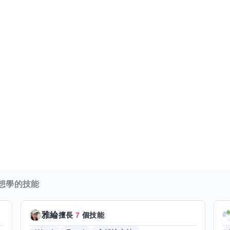
想學的技能
雅綸
擅長
7
個技能