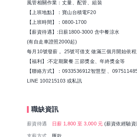
風管相關作業：丈量、配管、組裝
【上班地點】：寶山台積電F20
【上班時間】：0800-1700
【薪資待遇】:日薪1800-3000 含中餐涼水
(有自走車證照2000起)
每月10號發薪 。25號可借支 做滿三個月開始依
【福利】:不定期聚餐 三節獎金、年終獎金等
【聯絡方式】：0933536912智慧型 、09751148
LINE 100215103 或私訊
職缺資訊
薪資待遇
日薪 1,800 至 3,000 元
(薪資依經驗資
支薪方式
匯款