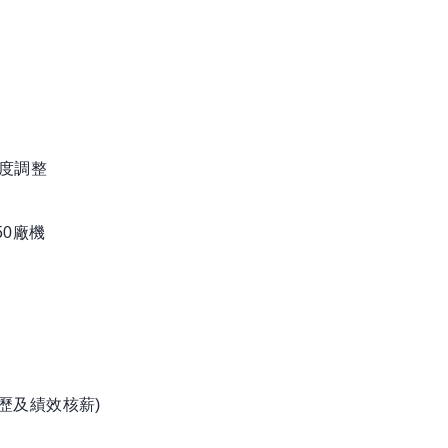
程度調整
50廠機
歷及績效核薪)