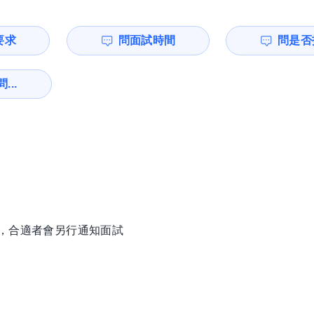
要求
問面試時間
問是否
...
徵，合適者會另行通知面試