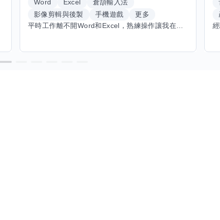
Word
Excel
倉頡輸入法
影像剪輯與後製
手機遊戲
更多
平時工作離不開Word和Excel，熟練操作讓我在文件整理和數據處理上都得心應手，還能用倉頡輸入法快速打字。近期想挑戰英文學習，希望能透過交換技能一起進步！如果你英文流利，需要中文或電腦技巧輔助，歡迎找我搭檔，咱們一起歡樂學習，互相激勵，成為彼此的學習小夥伴！