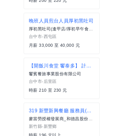
時薪 200 至 220 元
晚班人員煎台人員厚初黑吐司
厚初黑吐司(逢甲店/厚初早午食館)
台中市-西屯區
月薪 33,000 至 40,000 元
【開飯川食堂 饗泰多】 計時人員 時薪210起 歡迎兼職、工讀者加入【后里區】
饗賓餐旅事業股份有限公司
台中市-后里區
時薪 210 至 230 元
319 新豐新興餐廳 服務員(兼職)
麥當勞授權發展商_和德昌股份有限公司
新竹縣-新豐鄉
時薪 196 元以上