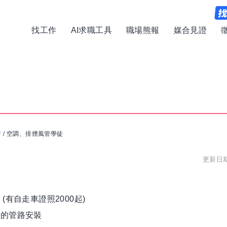
找工作
AI求職工具
職場熊報
媒合見證
行
/
空調、排煙風管學徒
更新日期:
有自走車證照2000起)
等的管路安裝