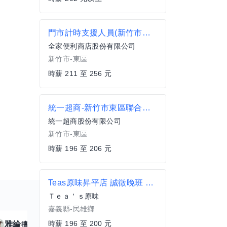
門市計時支援人員(新竹市東區)
全家便利商店股份有限公司
新竹市-東區
時薪 211 至 256 元
統一超商-新竹市東區聯合招募門市夥伴 離家近/工時彈性 歡迎銀髮及二度就業加入
統一超商股份有限公司
新竹市-東區
時薪 196 至 206 元
Teas原味昇平店 誠徵晚班 假日工讀 兼職人員
Ｔｅａ＇ｓ原味
嘉義縣-民雄鄉
時薪 196 至 200 元
雅綸
小姵
擅長
7
個技能
擅