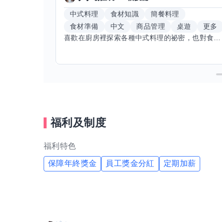
中式料理
食材知識
簡餐料理
食材準備
中文
商品管理
桌遊
更多
喜歡在廚房裡探索各種中式料理的祕密，也對食材的挑選和搭配充滿熱情。平常生活裡，簡餐料理是我的拿手好戲，讓人輕鬆又滿足。最近開始對手繪、攝影和影片剪輯有濃厚興趣，想找伙伴一起學習交換技能，互相激盪創意！希望能和你一起開心成長，分享不只是技術，更是快樂和靈感的碰撞。
福利及制度
福利特色
保障年終獎金
員工獎金分紅
定期加薪