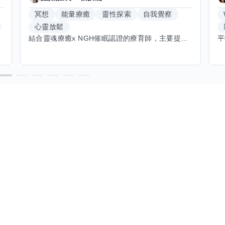
冥想
能量療癒
靈性探索
自我覺察
心靈放鬆
結合靈魂療癒x NGH催眠認證的療育師，主要提供潛意識探索和靈魂導向的催眠療育。你會全程100%清醒跟我對話。