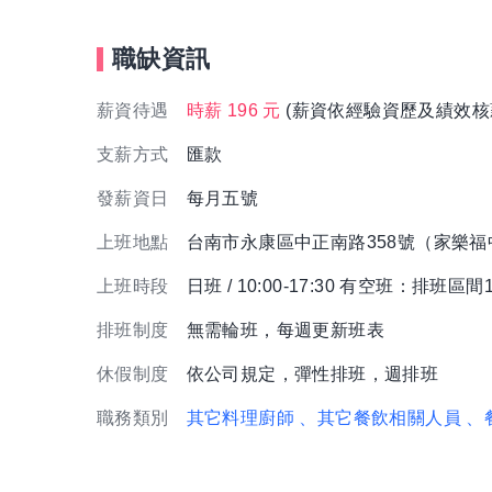
職缺資訊
薪資待遇
時薪 196 元
(薪資依經驗資歷及績效核
支薪方式
匯款
發薪資日
每月五號
上班地點
台南市永康區中正南路358號（家樂
上班時段
日班 / 10:00-17:30 有空班：排班
排班制度
無需輪班，每週更新班表
休假制度
依公司規定，彈性排班，週排班
職務類別
其它料理廚師
、其它餐飲相關人員
、