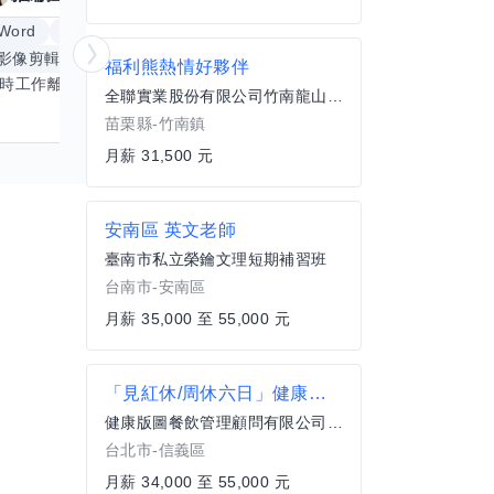
Word
Excel
倉頡輸入法
體重管理
影像剪輯與後製
手機遊戲
更多
創業
銷
福利熊熱情好夥伴
平時工作離不開Word和Excel，熟練操作讓我在文件整理和數據處理上都得心應手，還能用倉頡輸入法快速打字。近期想挑戰英文學習，希望能透過交換技能一起進步！如果你英文流利，需要中文或電腦技巧輔助，歡迎找我搭檔，咱們一起歡樂學習，互相激勵，成為彼此的學習小夥伴！
全聯實業股份有限公司竹南龍山分公司
苗栗縣-竹南鎮
月薪 31,500 元
安南區 英文老師
臺南市私立榮鑰文理短期補習班
台南市-安南區
月薪 35,000 至 55,000 元
「見紅休/周休六日」健康餐盒(信義世貿區)正職/儲備幹
健康版圖餐飲管理顧問有限公司｜世貿餐盒
台北市-信義區
月薪 34,000 至 55,000 元