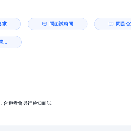
要求
問面試時間
問是否
...
徵，合適者會另行通知面試