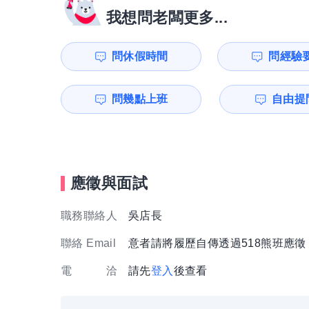
我想問老闆更多...
問休假時間
問經驗
問幾點上班
自由提問
應徵與面試
職務聯絡人
吳店長
聯絡 Email
意者請將履歷自傳透過518熊班應
電 洽
請先
登入
後查看