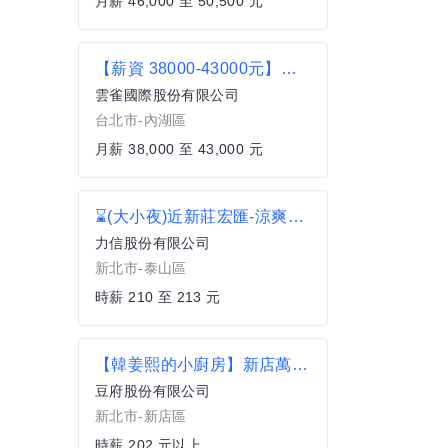
月薪 46,000 至 50,500 元
【薪資 38000-43000元】東湖康寧店【洋食芳鄰】SKYLARK內外場營運正職人員
雲雀國際股份有限公司
台北市-內湖區
月薪 38,000 至 43,000 元
⌛(大小夜)近新莊宏匯-涼爽理貨員-隔日滙210/H 免經驗 C2
力信股份有限公司
新北市-泰山區
時薪 210 至 213 元
【韓姜熙的小廚房】新店萬家福店-外場計時
豆府股份有限公司
新北市-新店區
時薪 202 元以上