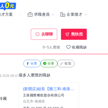
求職會員
企業徵才
徵才方案
去聊聊
熊快投
0~5人應徵
收藏職缺
分享
分享
複製
最多人瀏覽的職缺
2026-08-07
(新開店)組長【雞三和-南港區】月薪46,000-50,500#另有門市達標獎金
王座國際餐飲股份有限公司
冷藏
台北市-南港區