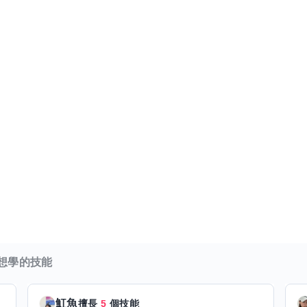
想學的技能
魟魚
擅長
5
個技能