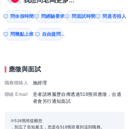
我想問老闆更多...
問休假時間
問經驗要求
問面試時間
問是否招人
問幾點上班
自由提問...
應徵與面試
職務聯絡人
施經理
聯絡 Email
意者請將履歷自傳透過518熊班應徵，合適
者會另行通知面試
※518熊班提醒您
．別忘了告知雇主，您是在518熊班看到這則職務。