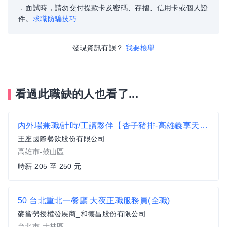
．面試時，請勿交付提款卡及密碼、存摺、信用卡或個人證
件。
求職防騙技巧
發現資訊有誤？
我要檢舉
看過此職缺的人也看了...
內外場兼職/計時/工讀夥伴【杏子豬排-高雄義享天地店】時薪$205-$250、加碼假日津貼可達時薪$217-$262
王座國際餐飲股份有限公司
高雄市-鼓山區
時薪 205 至 250 元
50 台北重北一餐廳 大夜正職服務員(全職)
麥當勞授權發展商_和德昌股份有限公司
台北市-士林區