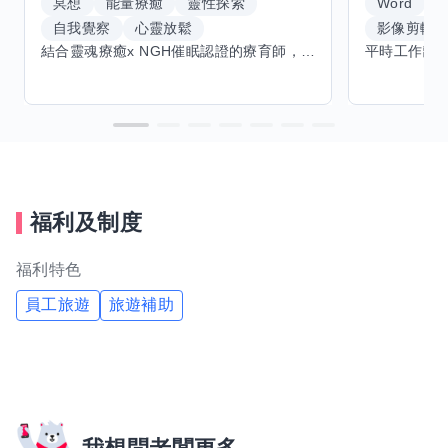
冥想
能量療癒
靈性探索
Word
E
自我覺察
心靈放鬆
影像剪輯
結合靈魂療癒x NGH催眠認證的療育師，主要提供潛意識探索和靈魂導向的催眠療育。你會全程100%清醒跟我對話。
福利及制度
福利特色
員工旅遊
旅遊補助