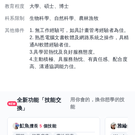
教育程度
大學、碩士、博士
科系限制
生物科學、自然科學、農林漁牧
其他條件
1. 無工作經驗可，如具計畫管考經驗者為佳。
2. 熟悉電腦文書軟體及網路系統之操作，具精
通AI軟體經驗者佳。
3.具學習熱忱及良好服務態度。
4.主動積極、具服務熱忱、有責任感、配合度
高、溝通協調能力佳。
全新功能「技能交
用你會的，換你想學的技
能
換」
魟魚
雅綸
擅長
5
個技能
擅