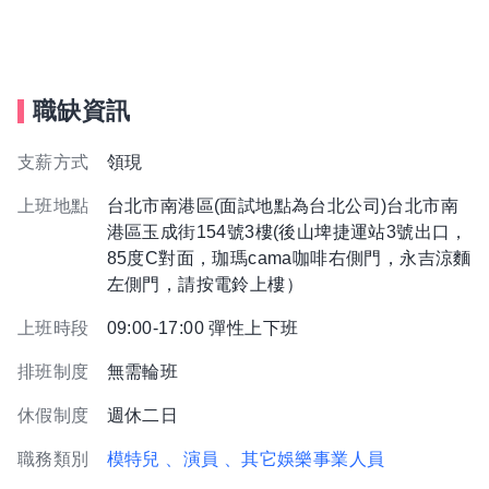
職缺資訊
支薪方式
領現
上班地點
台北市南港區(面試地點為台北公司)台北市南
港區玉成街154號3樓(後山埤捷運站3號出口，
85度C對面，珈瑪cama咖啡右側門，永吉涼麵
左側門，請按電鈴上樓）
上班時段
09:00-17:00 彈性上下班
排班制度
無需輪班
休假制度
週休二日
職務類別
模特兒
、演員
、其它娛樂事業人員