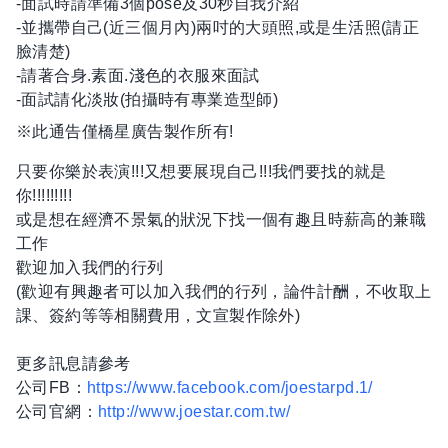
-面試時請準備3個pose及30秒自我介紹
-並攜帶自己(近三個月內)兩吋的大頭照,或是生活照(請正
臉清楚)
-請著合身.素面.淺色的衣服來面試
-面試請化淡妝(拍攝時有專業造型師)
※此通告僅橋星廣告製作所有!
只要你樂於表演!!!又想要展現自己!!!我們要找的就是
你!!!!!!!!!
或是想在經濟不景氣的狀況下找一個有趣且時薪高的兼職
工作
歡迎加入我們的行列
(歡迎有興趣者可以加入我們的行列，論件計酬，不收取上
課、簽約等等相關費用，文宣製作除外)
更多訊息請參考
公司FB：
https://www.facebook.com/joestarpd.1/
公司官網：
http://www.joestar.com.tw/