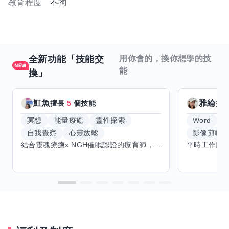
教育程度
不拘
全新功能「技能交
用你會的，換你想學的技
能
換」
魟魚
雅綸
擅長
5
個技能
擅
冥想
能量療癒
靈性探索
Word
E
自我覺察
心靈放鬆
影像剪輯
結合靈魂療癒x NGH催眠認證的療育師，主要提供潛意識探索和靈魂導向的催眠療育。你會全程100%清醒跟我對話。