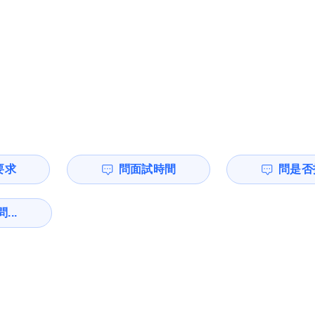
要求
問面試時間
問是否
...