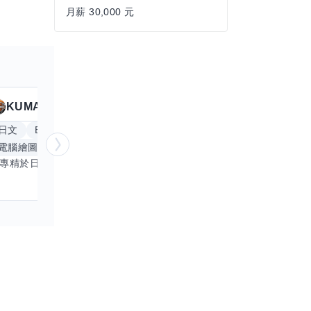
月薪 30,000 元
KUMA
Anitta
擅長
19
個技能
日文
Excel
Word
PowerPoint
英文
手
電腦繪圖
手繪
影像剪輯與後製
更多
我專精於日文語言及文書處理軟體，尤其擅長Excel與Word的高效運用，具備穩健的專業技能。近期希望拓展英文溝通能力，進而深入遊戲設計與動畫製作領域。期盼透過技能交流，共同成長，彼此激盪出創新思維，提升專業價值。若您在相關領域有心得，樂於互惠分享，誠摯邀請一同探索更多可能。