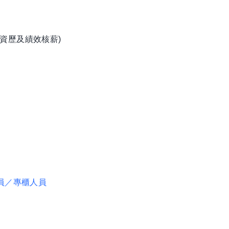
資歷及績效核薪)
圖
員／專櫃人員