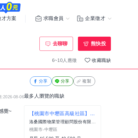
求職會員
企業徵才
徵才方案
去聊聊
熊快投
6~10人應徵
收藏職缺
分享
分享
複製
最多人瀏覽的職缺
2026-08-06
感覺~
【桃園市中壢區高級社區】夜班機動安管/保全人員薪46,500-49,500
洛桑國際物業管理顧問股份有限公司
桃園市-中壢區