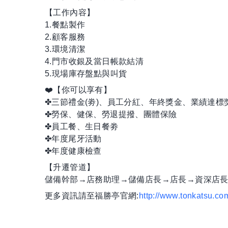
【工作內容】
1.餐點製作
2.顧客服務
3.環境清潔
4.門市收銀及當日帳款結清
5.現場庫存盤點與叫貨
❤️【你可以享有】
✤三節禮金(劵)、員工分紅、年終獎金、業績達標
✤勞保、健保、勞退提撥、團體保險
✤員工餐、生日餐劵
✤年度尾牙活動
✤年度健康檢查
【升遷管道】
儲備幹部→店務助理→儲備店長→店長→資深店
更多資訊請至福勝亭官網:
http://www.tonkatsu.co