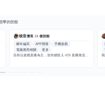
想學的技能
核音
擅長
19
個技能
腳本編寫
APP開發
手機遊戲
電腦應用相關
更多
目前以遊戲直播為主，並持續投入 iOS 直播推流應用開發。對直播技術、影音串流、AI 應用、內容創作與產品設計有濃厚興趣，平時透過實作累積開發經驗，也持續學習 Godot 遊戲開發、影音剪輯、音樂創作與編曲等相關技術。 希望透過技能交換認識不同背景的夥伴，一起交流開發經驗、Side Project、AI 工作流程、內容創作與職涯發展。如果你也對程式開發、直播技術、設計、美術、Cosplay、造型、化妝、攝影、影音製作、音樂創作等領域有興趣，都很歡迎交流，彼此分享經驗、互相學習，一起成長。