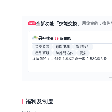
全新功能「技能交換」
用你會的，換你
男神
擅長
39
個技能
音樂欣賞
顧問服務
遊戲設計
產品研發
跨部門協作
更多
經驗簡述： 1.創業主導&新創合夥 2.B2C產品開發運營一條龍 3.AI應用開發與量化研究新創 標籤話題都可以聊，開放交流 找尋共同創業機會，亦歡迎新創收編
福利及制度