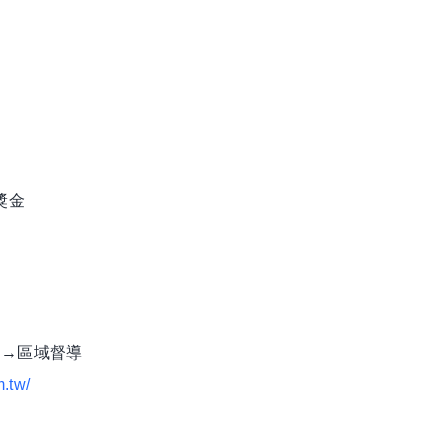
獎金
長→區域督導
m.tw/