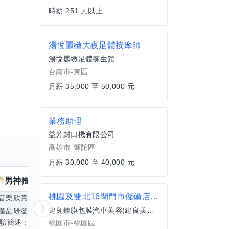
時薪 251 元以上
湯悅麗緻大夜足體按摩師
湯悅麗緻足體養生館
台南市-東區
月薪 35,000 至 50,000 元
業務助理
益芳封口機有限公司
高雄市-彌陀區
月薪 30,000 至 40,000 元
男神
核音
擅長
39
個技能
擅
桃園及雙北16間門市儲備店長、汽車美容、鍍膜、包膜、任一經驗皆可
音樂欣賞
顧問服務
遊戲設計
腳本編寫
建良鍍膜包膜汽車美容(建良美車有限公司)
產品研發
跨部門協作
更多
電腦應用相
經驗簡述： 1.創業主導&新創合夥 2.B2C產品開發運營一條龍 3.AI應用開發與量化研究新創 標籤話題都可以聊，開放交流 找尋共同創業機會，亦歡迎新創收編
桃園市-桃園區