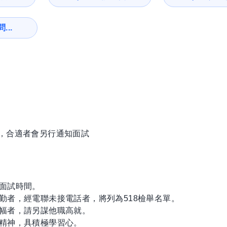
...
徵，合適者會另行通知面試
知面試時間。
勤者，經電聯未接電話者，將列為518檢舉名單。
邊幅者，請另謀他職高就。
助精神，具積極學習心。