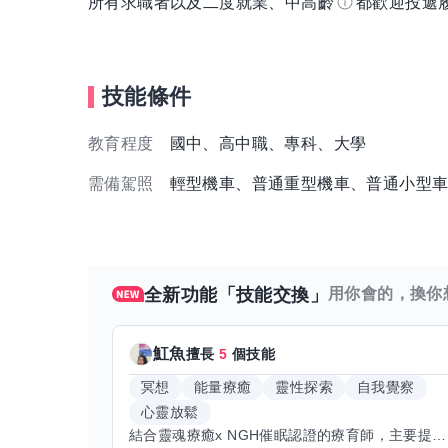
所有求職者以及二度就業、中高齡
都歡迎投遞
技能條件
教育程度
國中、高中職、專科、大學
需備駕照
輕型機車、普通重型機車、普通小型
全新功能「技能交換」
用你會的，換你
魟魚
擅長
5
個技能
冥想
能量療癒
靈性探索
自我覺察
心靈放鬆
結合靈魂療癒x NGH催眠認證的療育師，主要提供潛意識探索和靈魂導向的催眠療育。你會全程100%清醒跟我對話。