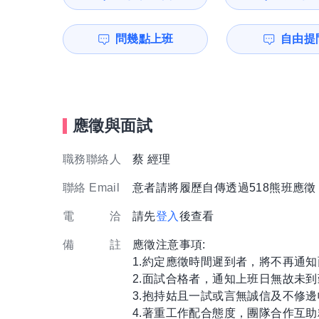
問幾點上班
自由提問
應徵與面試
職務聯絡人
蔡 經理
聯絡 Email
意者請將履歷自傳透過518熊班應
電 洽
請先
登入
後查看
備 註
應徵注意事項:
1.約定應徵時間遲到者，將不再通
2.面試合格者，通知上班日無故未到
3.抱持姑且一試或言無誠信及不修
4.著重工作配合態度，團隊合作互