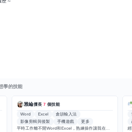
履歷～
車
想學的技能
雅綸
擅長
7
個技能
Word
Excel
倉頡輸入法
影像剪輯與後製
手機遊戲
更多
平時工作離不開Word和Excel，熟練操作讓我在文件整理和數據處理上都得心應手，還能用倉頡輸入法快速打字。近期想挑戰英文學習，希望能透過交換技能一起進步！如果你英文流利，需要中文或電腦技巧輔助，歡迎找我搭檔，咱們一起歡樂學習，互相激勵，成為彼此的學習小夥伴！