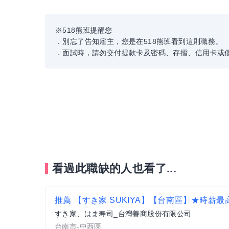
※518熊班提醒您
．別忘了告知雇主，您是在518熊班看到這則職務。
．面試時，請勿交付提款卡及密碼、存摺、信用卡或
看過此職缺的人也看了...
推薦
【すき家 SUKIYA】【台南區】★時薪最高210元(含
すき家、はま寿司_台灣善商股份有限公司
台南市-中西區