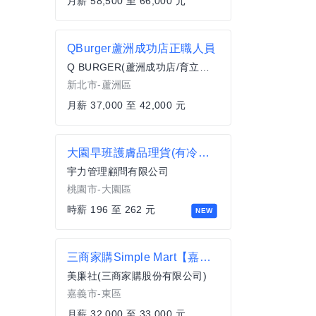
月薪 58,500 至 66,000 元
QBurger蘆洲成功店正職人員
Q BURGER(蘆洲成功店/育立小吃店)
新北市-蘆洲區
月薪 37,000 至 42,000 元
大園早班護膚品理貨(有冷氣)✤時薪215✤可隔日匯款MG
宇力管理顧問有限公司
桃園市-大園區
時薪 196 至 262 元
NEW
三商家購Simple Mart【嘉義保義店】直營門市人員
美廉社(三商家購股份有限公司)
嘉義市-東區
月薪 32,000 至 33,000 元