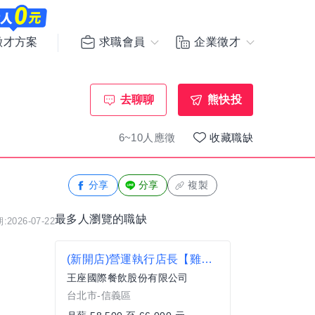
求職會員
企業徵才
徵才方案
去聊聊
熊快投
6~10人應徵
收藏職缺
分享
分享
複製
最多人瀏覽的職缺
2026-07-22
(新開店)營運執行店長【雞三和-信義區】月薪58,500-66,000 #另有門市達標獎金
王座國際餐飲股份有限公司
台北市-信義區