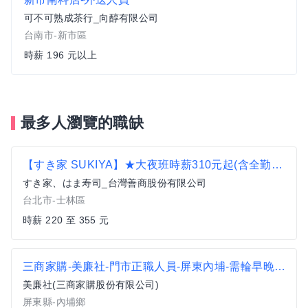
可不可熟成茶行_向醇有限公司
台南市-新市區
時薪 196 元以上
最多人瀏覽的職缺
【すき家 SUKIYA】★大夜班時薪310元起(含全勤津貼獎金)★ 天母高島屋前店
すき家、はま寿司_台灣善商股份有限公司
台北市-士林區
時薪 220 至 355 元
三商家購-美廉社-門市正職人員-屏東內埔-需輪早晚班
美廉社(三商家購股份有限公司)
屏東縣-內埔鄉