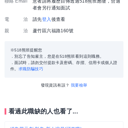
聯絡 Email
意者請將履歷自傳透過518熊班應徵，合適
者會另行通知面試
電 洽
請先
登入
後查看
親 洽
蘆竹區六福路160號
※518熊班提醒您
．別忘了告知雇主，您是在518熊班看到這則職務。
．面試時，請勿交付提款卡及密碼、存摺、信用卡或個人證
件。
求職防騙技巧
發現資訊有誤？
我要檢舉
看過此職缺的人也看了...