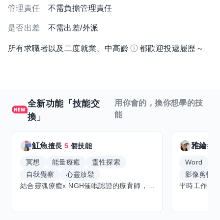
管理責任
不需負擔管理責任
是否出差
不需出差/外派
所有求職者以及二度就業、中高齡
都歡迎投遞履歷～
全新功能「技能交
用你會的，換你想學的技
能
換」
魟魚
雅綸
擅長
5
個技能
擅
冥想
能量療癒
靈性探索
Word
E
自我覺察
心靈放鬆
影像剪輯
結合靈魂療癒x NGH催眠認證的療育師，主要提供潛意識探索和靈魂導向的催眠療育。你會全程100%清醒跟我對話。