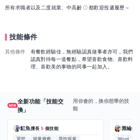
所有求職者以及二度就業、中高齡
都歡迎投遞履歷～
技能條件
其他條件
有餐飲經驗佳，無經驗認真做事者亦可，我們
認真對待每一道餐點，希望喜歡食物、喜歡料
理、喜歡美的事物的同事一起加入。
全新功能「技能交
用你會的，換你想學的技
能
換」
魟魚
雅綸
擅長
5
個技能
擅
冥想
能量療癒
靈性探索
Word
E