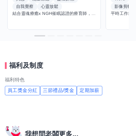
自我覺察
心靈放鬆
影像剪輯
結合靈魂療癒x NGH催眠認證的療育師，主要提供潛意識探索和靈魂導向的催眠療育。你會全程100%清醒跟我對話。
福利及制度
福利特色
員工獎金分紅
三節禮品/獎金
定期加薪
我想問老闆更多...