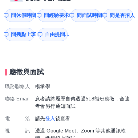
問休假時間
問經驗要求
問面試時間
問是否招人
問幾點上班
自由提問...
應徵與面試
職務聯絡人
楊承學
聯絡 Email
意者請將履歷自傳透過518熊班應徵，合適
者會另行通知面試
電 洽
請先
登入
後查看
視 訊
透過 Google Meet、Zoom 等其他通訊軟