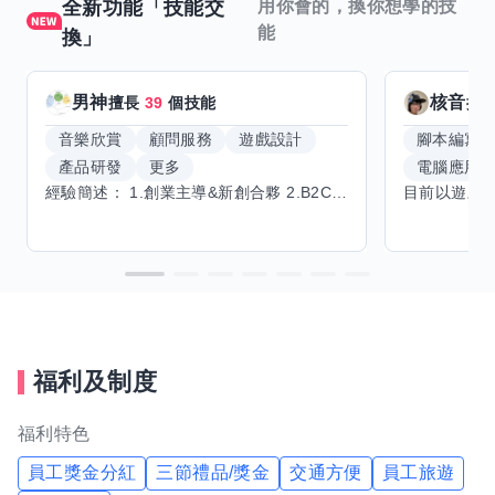
全新功能「技能交
用你會的，換你想學的技
能
換」
男神
核音
擅長
39
個技能
擅
音樂欣賞
顧問服務
遊戲設計
腳本編寫
產品研發
更多
電腦應用
經驗簡述： 1.創業主導&新創合夥 2.B2C產品開發運營一條龍 3.AI應用開發與量化研究新創 標籤話題都可以聊，開放交流 找尋共同創業機會，亦歡迎新創收編
福利及制度
福利特色
員工獎金分紅
三節禮品/獎金
交通方便
員工旅遊