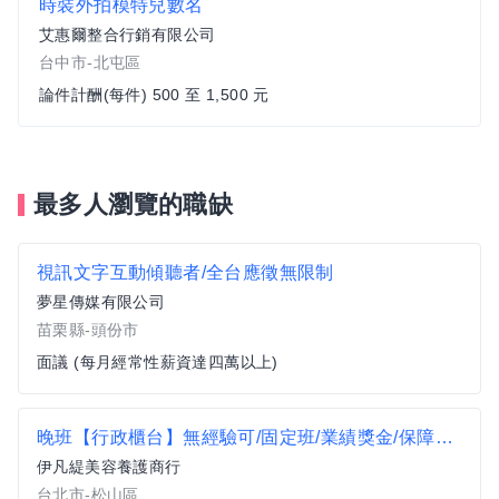
時裝外拍模特兒數名
艾惠爾整合行銷有限公司
台中市-北屯區
論件計酬(每件) 500 至 1,500 元
最多人瀏覽的職缺
視訊文字互動傾聽者/全台應徵無限制
夢星傳媒有限公司
苗栗縣-頭份市
面議 (每月經常性薪資達四萬以上)
晚班【行政櫃台】無經驗可/固定班/業績獎金/保障薪資
伊凡緹美容養護商行
台北市-松山區