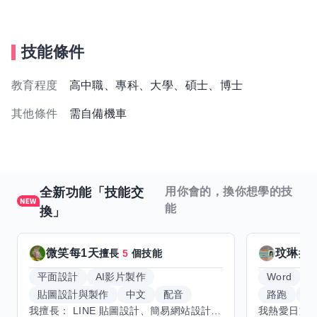
技能條件
教育程度
高中職、專科、大學、碩士、博士
其他條件
需自備機車
全新功能「技能交
用你會的，換你想學的技
能
換」
微笑每1天
玟琳
擅長
5
個技能
擅
平面設計
AI影片製作
Word
貼圖設計與製作
中文
配音
路跑
羽
我擅長： LINE 貼圖設計、簡易網站設計、影片剪輯、配音、AI 影片創作、音樂創作（原創歌曲／純音樂／配樂） 希望交換技能： ① 游泳（想學：自由式、蝶式） 已會基礎蛙式、仰式，但姿勢尚未標準，希望有人協助修正動作、提升效率。 ② 鋼琴（目前約巴哈初階程度） ③ 英文（程度約 B1～B2） 交換方式： 捷運可到處，部分技能可線上交換。