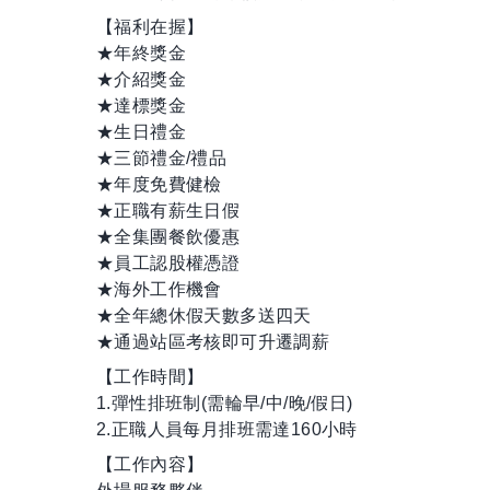
【福利在握】
★年終獎金
★介紹獎金
★達標獎金
★生日禮金
★三節禮金/禮品
★年度免費健檢
★正職有薪生日假
★全集團餐飲優惠
★員工認股權憑證
★海外工作機會
★全年總休假天數多送四天
★通過站區考核即可升遷調薪
【工作時間】
1.彈性排班制(需輪早/中/晚/假日)
2.正職人員每月排班需達160小時
【工作內容】