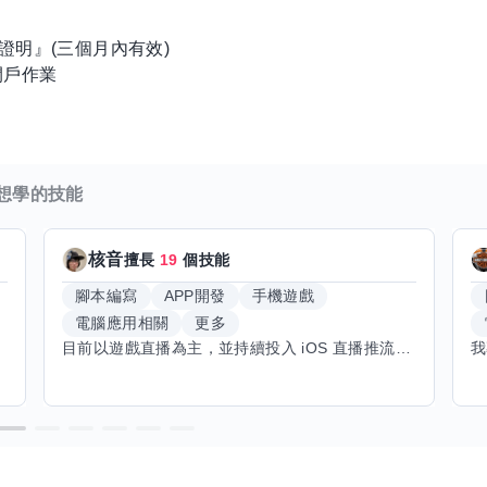
證明』(三個月內有效)
開戶作業
想學的技能
核音
擅長
19
個技能
腳本編寫
APP開發
手機遊戲
電腦應用相關
更多
目前以遊戲直播為主，並持續投入 iOS 直播推流應用開發。對直播技術、影音串流、AI 應用、內容創作與產品設計有濃厚興趣，平時透過實作累積開發經驗，也持續學習 Godot 遊戲開發、影音剪輯、音樂創作與編曲等相關技術。 希望透過技能交換認識不同背景的夥伴，一起交流開發經驗、Side Project、AI 工作流程、內容創作與職涯發展。如果你也對程式開發、直播技術、設計、美術、Cosplay、造型、化妝、攝影、影音製作、音樂創作等領域有興趣，都很歡迎交流，彼此分享經驗、互相學習，一起成長。