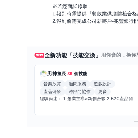
※若經面試錄取：
1.報到時需提供『餐飲業供膳體檢合格
2.報到前需完成公司薪轉戶-兆豐銀行
全新功能「技能交換」
用你會的，換你
男神
擅長
39
個技能
音樂欣賞
顧問服務
遊戲設計
產品研發
跨部門協作
更多
經驗簡述： 1.創業主導&新創合夥 2.B2C產品開發運營一條龍 3.AI應用開發與量化研究新創 標籤話題都可以聊，開放交流 找尋共同創業機會，亦歡迎新創收編