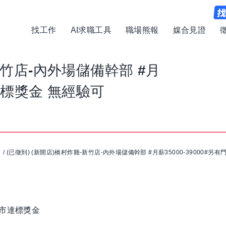
找工作
AI求職工具
職場熊報
媒合見證
新竹店-內外場儲備幹部 #月
市達標獎金 無經驗可
司
/
(已徵到) (新開店)橋村炸雞-新竹店-內外場儲備幹部 #月薪35000-39000#另
門市達標獎金