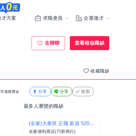
求職會員
企業徵才
徵才方案
去聊聊
查看相似職缺
收藏職缺
分享
分享
複製
有門市達標獎金
最多人瀏覽的職缺
(全家)大夜班 正職 薪資 52000元 板橋區 新莊區 便利商店 超商 非7-11 非統一 中正路 新生街 金華街
全家便利商店(巧群商行)