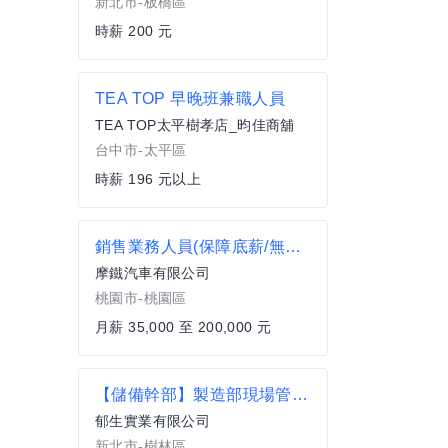
新北市-板橋區
時薪 200 元
TEA TOP 早晚班兼職人員
TEA TOP太平樹孝店_昀佳商舖
台中市-太平區
時薪 196 元以上
銷售業務人員(保障底薪/無經驗可/高薪挑戰/享勞健保)
摩鐵汽車有限公司
桃園市-桃園區
月薪 35,000 至 200,000 元
【儲備幹部】製造部現場管理執行
郁生實業有限公司
新北市-樹林區