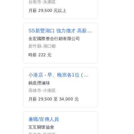
台南市-永康區
月薪 29,500 元以上
SS新豐湖口 強力徵才 高薪222物流理貨人員 簡單單純 可隔日匯款
全宏國際整合行銷有限公司
新竹縣-湖口鄉
時薪 222 元
小港店 - 早、晚班各1位 ( 勞健保、特休、勞退 )
鍋底撈滷味
高雄市-小港區
月薪 29,500 至 34,000 元
兼職/宣傳人員
互互關懷協會