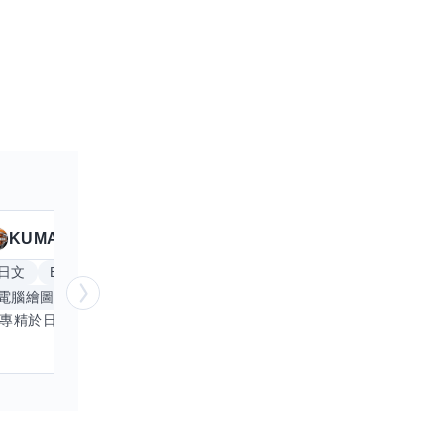
KUMA
Anitta
擅長
19
個技能
日文
Excel
Word
PowerPoint
英文
手
電腦繪圖
手繪
影像剪輯與後製
更多
我專精於日文語言及文書處理軟體，尤其擅長Excel與Word的高效運用，具備穩健的專業技能。近期希望拓展英文溝通能力，進而深入遊戲設計與動畫製作領域。期盼透過技能交流，共同成長，彼此激盪出創新思維，提升專業價值。若您在相關領域有心得，樂於互惠分享，誠摯邀請一同探索更多可能。