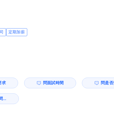
司
定期加薪
要求
問面試時間
問是否
...