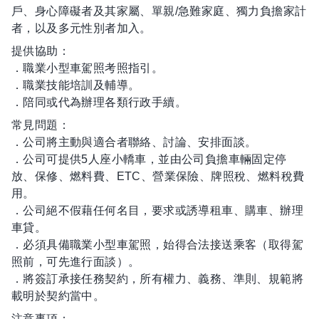
戶、身心障礙者及其家屬、單親/急難家庭、獨力負擔家計
者，以及多元性別者加入。
提供協助：
．職業小型車駕照考照指引。
．職業技能培訓及輔導。
．陪同或代為辦理各類行政手續。
常見問題：
．公司將主動與適合者聯絡、討論、安排面談。
．公司可提供5人座小轎車，並由公司負擔車輛固定停
放、保修、燃料費、ETC、營業保險、牌照稅、燃料稅費
用。
．公司絕不假藉任何名目，要求或誘導租車、購車、辦理
車貸。
．必須具備職業小型車駕照，始得合法接送乘客（取得駕
照前，可先進行面談）。
．將簽訂承接任務契約，所有權力、義務、準則、規範將
載明於契約當中。
注意事項：