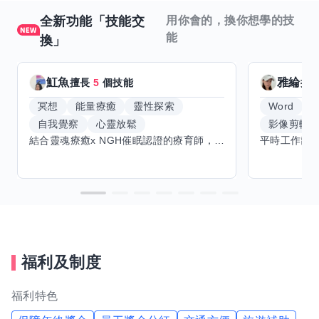
全新功能「技能交
用你會的，換你想學的技
能
換」
魟魚
雅綸
擅長
5
個技能
擅
冥想
能量療癒
靈性探索
Word
E
自我覺察
心靈放鬆
影像剪輯
結合靈魂療癒x NGH催眠認證的療育師，主要提供潛意識探索和靈魂導向的催眠療育。你會全程100%清醒跟我對話。
福利及制度
福利特色