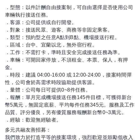
．型態：以件計酬自由接案制，可自由選擇是否使用公司
車輛執行接送任務。
．客源：公司提供或自行開發。
．對象：接送民眾、遊客、商務等非固定乘客。
．類型：預約型之任意A點到B點、機場接送行程。
．區域：台中、宜蘭以北，無外宿行程。
．工作：不需打卡，準時且安全完成接送任務為準。
．車輛：可開回家停放，不須租金、本票、保人，有押
金。
．時段：建議 04:00-16:00 或 12:00-24:00，接案時間彈
性，公司會於高需求時段協助提供客源。
．量體：公司每日可提供0~8件任務。
．報酬：單月完成機場接送任務145件目標，可獲得新台
幣5萬元，無固定底薪、平均每件任務345元。服務及工作
品質、評分優良，另有優質服務報酬新台幣0~3萬元。
．經驗：歡迎無經驗者。
多元共融友善招募：
我們致力於打造平等的接案環境，強烈歡迎並鼓勵低收入