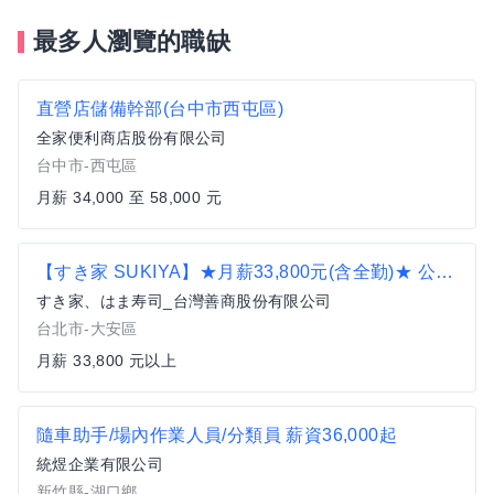
最多人瀏覽的職缺
直營店儲備幹部(台中市西屯區)
全家便利商店股份有限公司
台中市-西屯區
月薪 34,000 至 58,000 元
【すき家 SUKIYA】★月薪33,800元(含全勤)★ 公館店 全職
すき家、はま寿司_台灣善商股份有限公司
台北市-大安區
月薪 33,800 元以上
隨車助手/場內作業人員/分類員 薪資36,000起
統煜企業有限公司
新竹縣-湖口鄉