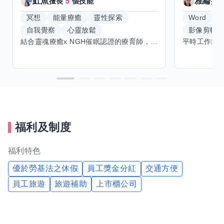
魟魚
雅綸
擅長
5
個技能
擅
冥想
能量療癒
靈性探索
Word
E
自我覺察
心靈放鬆
影像剪輯
結合靈魂療癒x NGH催眠認證的療育師，主要提供潛意識探索和靈魂導向的催眠療育。你會全程100%清醒跟我對話。
福利及制度
福利特色
優於勞基法之休假
員工獎金分紅
交通方便
員工旅遊
旅遊補助
上市櫃公司