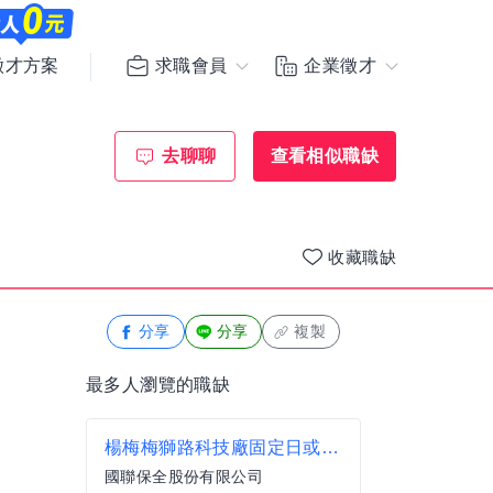
求職會員
企業徵才
徵才方案
去聊聊
查看相似職缺
收藏職缺
分享
分享
複製
最多人瀏覽的職缺
楊梅梅獅路科技廠固定日或夜班保全員、安檢員(月休6至7天47520)
國聯保全股份有限公司