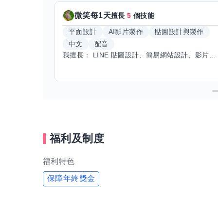
微笑每1天
擅長
5
個技能
平面設計
AI影片製作
貼圖設計與製作
中文
配音
我擅長： LINE 貼圖設計、簡易網站設計、影片剪輯、配音、AI 影片創作、音樂創作（原創歌曲／純音樂／配樂） 希望交換技能： ① 游泳（想學：自由式、蝶式） 已會基礎蛙式、仰式，但姿勢尚未標準，希望有人協助修正動作、提升效率。 ② 鋼琴（目前約巴哈初階程度） ③ 英文（程度約 B1～B2） 交換方式： 捷運可到處，部分技能可線上交換。
福利及制度
福利特色
保障年終獎金